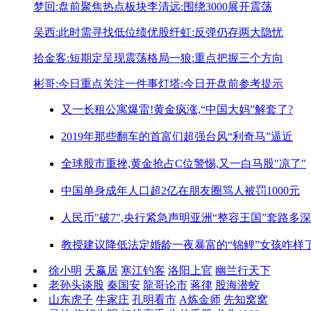
梦回:盘前聚焦热点板块
李清远:围绕3000展开震荡
吴西:此时需寻找低位绩优股
纤虹:反弹仍存两大隐忧
拾金客:短期定呈现震荡格局
一狼:重点把握三个方向
彬哥:今日重点关注一件事
灯塔:今日开盘前参考提示
又一长租公寓爆雷!
黄金疯涨,“中国大妈”解套了?
2019年那些翻车的首富们
超强台风“利奇马”逼近
全球股市重挫,黄金抢占C位
警惕,又一白马股"凉了"
中国单身成年人口超2亿
在朋友圈骂人被罚1000元
人民币"破7",央行紧急声明
亚洲“整容王国”套路多深
教授建议降低法定婚龄
一夜暴富的“锦鲤”女孩咋样
徐小明
天赢居
寒江钓客
洛阳上官
幽兰行天下
老孙头谈股
秦国安
龍哥论市
蒋律
股海潜蛟
山东虎子
牛家庄
孔明看市
A炼金师
先知窝窝