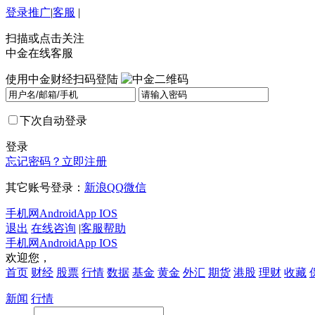
登录
推广
|
客服
|
扫描或点击关注
中金在线客服
使用中金财经扫码登陆
下次自动登录
登录
忘记密码？
立即注册
其它账号登录：
新浪
QQ
微信
手机网
Android
App IOS
退出
在线咨询
|
客服帮助
手机网
Android
App IOS
欢迎您，
首页
财经
股票
行情
数据
基金
黄金
外汇
期货
港股
理财
收藏
新闻
行情