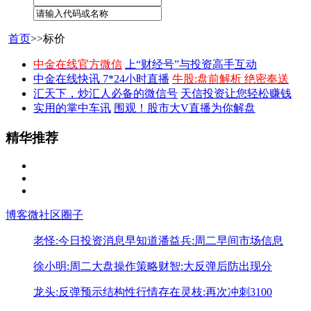
首页
>>标价
中金在线官方微信
上“财经号”与投资高手互动
中金在线快讯 7*24小时直播
牛股:盘前解析 绝密奉送
汇天下，炒汇人必备的微信号
天信投资让您轻松赚钱
实用的掌中车讯
围观！股市大V直播为你解盘
精华推荐
博客
微社区
圈子
老怪:今日投资消息早知道
潘益兵:周二早间市场信息
徐小明:周二大盘操作策略
财智:大反弹后防出现分
龙头:反弹预示结构性行情存在
灵枝:再次冲刺3100