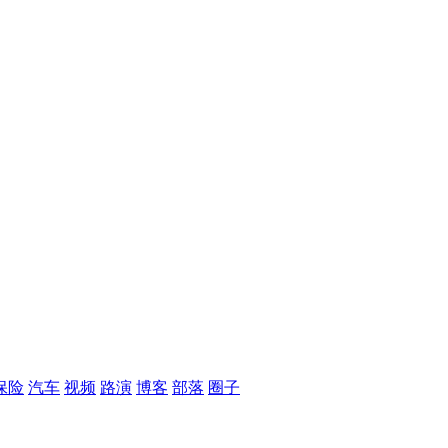
保险
汽车
视频
路演
博客
部落
圈子