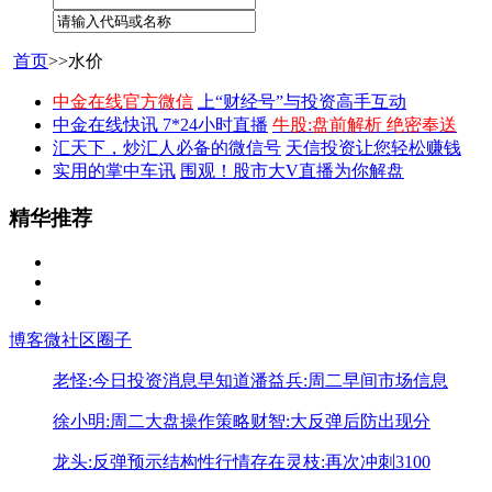
首页
>>水价
中金在线官方微信
上“财经号”与投资高手互动
中金在线快讯 7*24小时直播
牛股:盘前解析 绝密奉送
汇天下，炒汇人必备的微信号
天信投资让您轻松赚钱
实用的掌中车讯
围观！股市大V直播为你解盘
精华推荐
博客
微社区
圈子
老怪:今日投资消息早知道
潘益兵:周二早间市场信息
徐小明:周二大盘操作策略
财智:大反弹后防出现分
龙头:反弹预示结构性行情存在
灵枝:再次冲刺3100