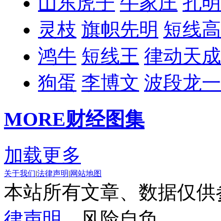
山东虎子
牛家庄
孔明
灵枝
旗帜先明
短线高
鸿牛
短线王
律动天成
狗蛋
李博文
波段龙一
MORE
财经图集
加载更多
关于我们
|
法律声明
|
网站地图
本站所有文章、数据仅供
律声明
，风险自负