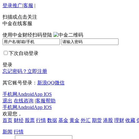
登录
推广
|
客服
|
扫描或点击关注
中金在线客服
使用中金财经扫码登陆
下次自动登录
登录
忘记密码？
立即注册
其它账号登录：
新浪
QQ
微信
手机网
Android
App IOS
退出
在线咨询
|
客服帮助
手机网
Android
App IOS
欢迎您，
首页
财经
股票
行情
数据
基金
黄金
外汇
期货
港股
理财
收藏
新闻
行情