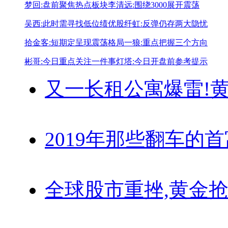
梦回:盘前聚焦热点板块
李清远:围绕3000展开震荡
吴西:此时需寻找低位绩优股
纤虹:反弹仍存两大隐忧
拾金客:短期定呈现震荡格局
一狼:重点把握三个方向
彬哥:今日重点关注一件事
灯塔:今日开盘前参考提示
又一长租公寓爆雷!
黄
2019年那些翻车的
全球股市重挫,黄金抢