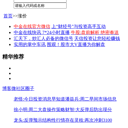
首页
>>涨价
中金在线官方微信
上“财经号”与投资高手互动
中金在线快讯 7*24小时直播
牛股:盘前解析 绝密奉送
汇天下，炒汇人必备的微信号
天信投资让您轻松赚钱
实用的掌中车讯
围观！股市大V直播为你解盘
精华推荐
博客
微社区
圈子
老怪:今日投资消息早知道
潘益兵:周二早间市场信息
徐小明:周二大盘操作策略
财智:大反弹后防出现分
龙头:反弹预示结构性行情存在
灵枝:再次冲刺3100