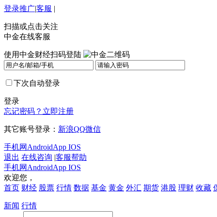
登录
推广
|
客服
|
扫描或点击关注
中金在线客服
使用中金财经扫码登陆
下次自动登录
登录
忘记密码？
立即注册
其它账号登录：
新浪
QQ
微信
手机网
Android
App IOS
退出
在线咨询
|
客服帮助
手机网
Android
App IOS
欢迎您，
首页
财经
股票
行情
数据
基金
黄金
外汇
期货
港股
理财
收藏
新闻
行情