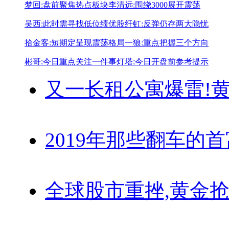
梦回:盘前聚焦热点板块
李清远:围绕3000展开震荡
吴西:此时需寻找低位绩优股
纤虹:反弹仍存两大隐忧
拾金客:短期定呈现震荡格局
一狼:重点把握三个方向
彬哥:今日重点关注一件事
灯塔:今日开盘前参考提示
又一长租公寓爆雷!
黄
2019年那些翻车的
全球股市重挫,黄金抢