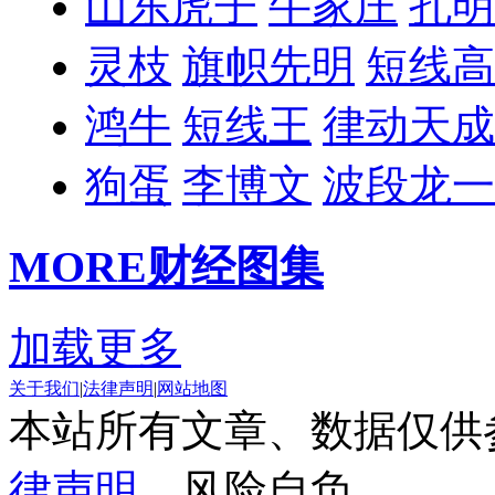
山东虎子
牛家庄
孔明
灵枝
旗帜先明
短线高
鸿牛
短线王
律动天成
狗蛋
李博文
波段龙一
MORE
财经图集
加载更多
关于我们
|
法律声明
|
网站地图
本站所有文章、数据仅供
律声明
，风险自负