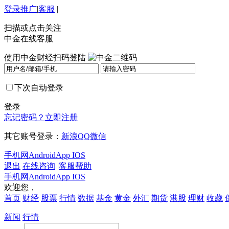
登录
推广
|
客服
|
扫描或点击关注
中金在线客服
使用中金财经扫码登陆
下次自动登录
登录
忘记密码？
立即注册
其它账号登录：
新浪
QQ
微信
手机网
Android
App IOS
退出
在线咨询
|
客服帮助
手机网
Android
App IOS
欢迎您，
首页
财经
股票
行情
数据
基金
黄金
外汇
期货
港股
理财
收藏
新闻
行情