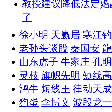
教授建议降低法定婚
了
徐小明
天赢居
寒江钓
老孙头谈股
秦国安
龍
山东虎子
牛家庄
孔明
灵枝
旗帜先明
短线高
鸿牛
短线王
律动天成
狗蛋
李博文
波段龙一