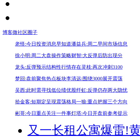
博客
微社区
圈子
老怪:今日投资消息早知道
潘益兵:周二早间市场信息
徐小明:周二大盘操作策略
财智:大反弹后防出现分
龙头:反弹预示结构性行情存在
灵枝:再次冲刺3100
梦回:盘前聚焦热点板块
李清远:围绕3000展开震荡
吴西:此时需寻找低位绩优股
纤虹:反弹仍存两大隐忧
拾金客:短期定呈现震荡格局
一狼:重点把握三个方向
彬哥:今日重点关注一件事
灯塔:今日开盘前参考提示
又一长租公寓爆雷!
黄