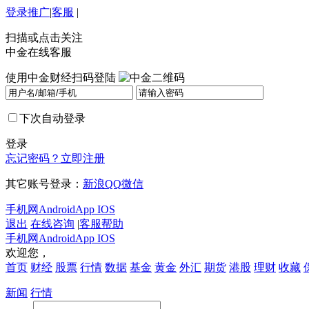
登录
推广
|
客服
|
扫描或点击关注
中金在线客服
使用中金财经扫码登陆
下次自动登录
登录
忘记密码？
立即注册
其它账号登录：
新浪
QQ
微信
手机网
Android
App IOS
退出
在线咨询
|
客服帮助
手机网
Android
App IOS
欢迎您，
首页
财经
股票
行情
数据
基金
黄金
外汇
期货
港股
理财
收藏
新闻
行情