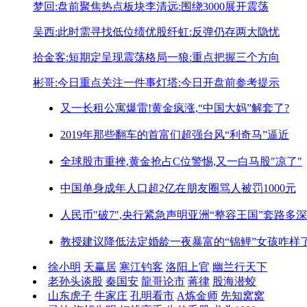
梦回:盘前聚焦热点板块
李清远:围绕3000展开震荡
吴西:此时需寻找低位绩优股
纤虹:反弹仍存两大隐忧
拾金客:短期定呈现震荡格局
一狼:重点把握三个方向
彬哥:今日重点关注一件事
灯塔:今日开盘前参考提示
又一长租公寓爆雷!
黄金疯涨,“中国大妈”解套了?
2019年那些翻车的首富们
超强台风“利奇马”逼近
全球股市重挫,黄金抢占C位
警惕,又一白马股"凉了"
中国单身成年人口超2亿
在朋友圈骂人被罚1000元
人民币"破7",央行紧急声明
亚洲“整容王国”套路多深
教授建议降低法定婚龄
一夜暴富的“锦鲤”女孩咋样
徐小明
天赢居
寒江钓客
洛阳上官
幽兰行天下
老孙头谈股
秦国安
龍哥论市
蒋律
股海潜蛟
山东虎子
牛家庄
孔明看市
A炼金师
先知窝窝