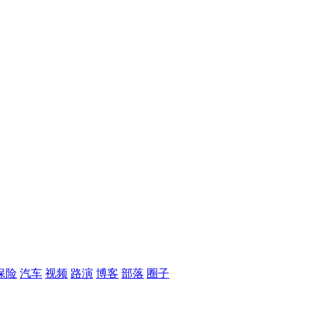
保险
汽车
视频
路演
博客
部落
圈子