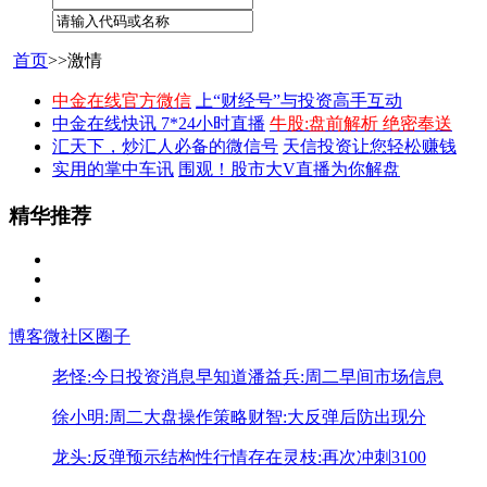
首页
>>激情
中金在线官方微信
上“财经号”与投资高手互动
中金在线快讯 7*24小时直播
牛股:盘前解析 绝密奉送
汇天下，炒汇人必备的微信号
天信投资让您轻松赚钱
实用的掌中车讯
围观！股市大V直播为你解盘
精华推荐
博客
微社区
圈子
老怪:今日投资消息早知道
潘益兵:周二早间市场信息
徐小明:周二大盘操作策略
财智:大反弹后防出现分
龙头:反弹预示结构性行情存在
灵枝:再次冲刺3100