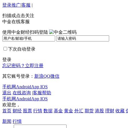
登录
推广
|
客服
|
扫描或点击关注
中金在线客服
使用中金财经扫码登陆
下次自动登录
登录
忘记密码？
立即注册
其它账号登录：
新浪
QQ
微信
手机网
Android
App IOS
退出
在线咨询
|
客服帮助
手机网
Android
App IOS
欢迎您，
首页
财经
股票
行情
数据
基金
黄金
外汇
期货
港股
理财
收藏
新闻
行情