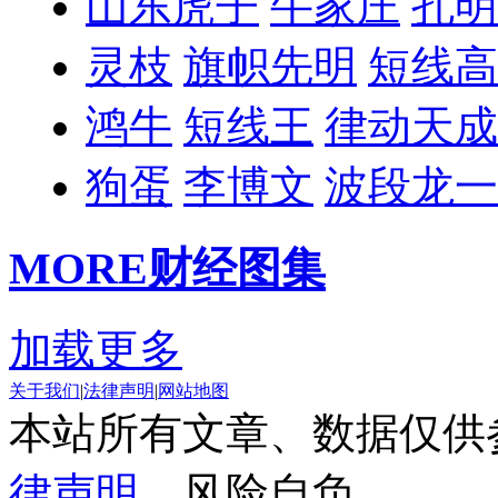
山东虎子
牛家庄
孔明
灵枝
旗帜先明
短线高
鸿牛
短线王
律动天成
狗蛋
李博文
波段龙一
MORE
财经图集
加载更多
关于我们
|
法律声明
|
网站地图
本站所有文章、数据仅供
律声明
，风险自负