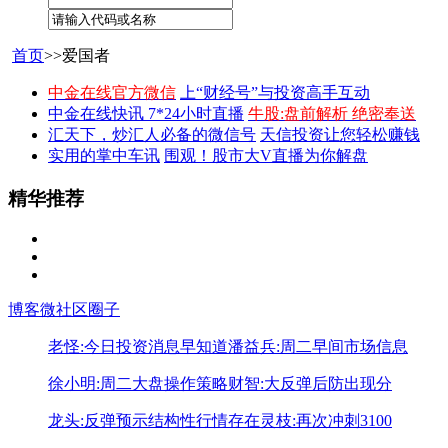
首页
>>爱国者
中金在线官方微信
上“财经号”与投资高手互动
中金在线快讯 7*24小时直播
牛股:盘前解析 绝密奉送
汇天下，炒汇人必备的微信号
天信投资让您轻松赚钱
实用的掌中车讯
围观！股市大V直播为你解盘
精华推荐
博客
微社区
圈子
老怪:今日投资消息早知道
潘益兵:周二早间市场信息
徐小明:周二大盘操作策略
财智:大反弹后防出现分
龙头:反弹预示结构性行情存在
灵枝:再次冲刺3100