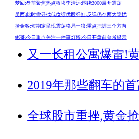
梦回:盘前聚焦热点板块
李清远:围绕3000展开震荡
吴西:此时需寻找低位绩优股
纤虹:反弹仍存两大隐忧
拾金客:短期定呈现震荡格局
一狼:重点把握三个方向
彬哥:今日重点关注一件事
灯塔:今日开盘前参考提示
又一长租公寓爆雷!
黄
2019年那些翻车的
全球股市重挫,黄金抢