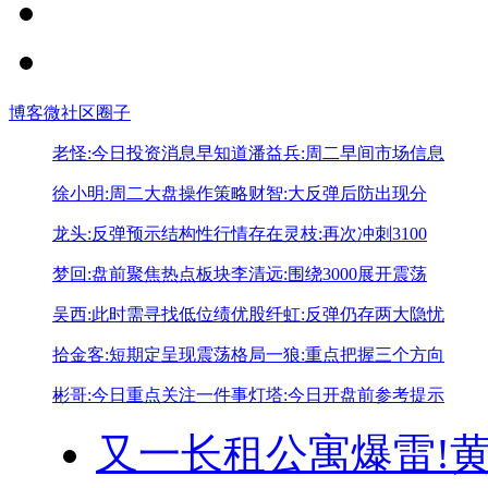
博客
微社区
圈子
老怪:今日投资消息早知道
潘益兵:周二早间市场信息
徐小明:周二大盘操作策略
财智:大反弹后防出现分
龙头:反弹预示结构性行情存在
灵枝:再次冲刺3100
梦回:盘前聚焦热点板块
李清远:围绕3000展开震荡
吴西:此时需寻找低位绩优股
纤虹:反弹仍存两大隐忧
拾金客:短期定呈现震荡格局
一狼:重点把握三个方向
彬哥:今日重点关注一件事
灯塔:今日开盘前参考提示
又一长租公寓爆雷!
黄