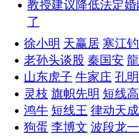
教授建议降低法定婚
了
徐小明
天赢居
寒江钓
老孙头谈股
秦国安
龍
山东虎子
牛家庄
孔明
灵枝
旗帜先明
短线高
鸿牛
短线王
律动天成
狗蛋
李博文
波段龙一