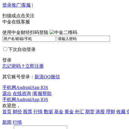
登录
推广
|
客服
|
扫描或点击关注
中金在线客服
使用中金财经扫码登陆
下次自动登录
登录
忘记密码？
立即注册
其它账号登录：
新浪
QQ
微信
手机网
Android
App IOS
退出
在线咨询
|
客服帮助
手机网
Android
App IOS
欢迎您，
首页
财经
股票
行情
数据
基金
黄金
外汇
期货
港股
理财
收藏
新闻
行情