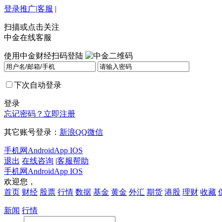
登录
推广
|
客服
|
扫描或点击关注
中金在线客服
使用中金财经扫码登陆
下次自动登录
登录
忘记密码？
立即注册
其它账号登录：
新浪
QQ
微信
手机网
Android
App IOS
退出
在线咨询
|
客服帮助
手机网
Android
App IOS
欢迎您，
首页
财经
股票
行情
数据
基金
黄金
外汇
期货
港股
理财
收藏
新闻
行情