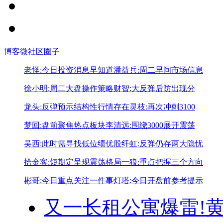
博客
微社区
圈子
老怪:今日投资消息早知道
潘益兵:周二早间市场信息
徐小明:周二大盘操作策略
财智:大反弹后防出现分
龙头:反弹预示结构性行情存在
灵枝:再次冲刺3100
梦回:盘前聚焦热点板块
李清远:围绕3000展开震荡
吴西:此时需寻找低位绩优股
纤虹:反弹仍存两大隐忧
拾金客:短期定呈现震荡格局
一狼:重点把握三个方向
彬哥:今日重点关注一件事
灯塔:今日开盘前参考提示
又一长租公寓爆雷!
黄