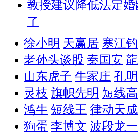
教授建议降低法定婚
了
徐小明
天赢居
寒江钓
老孙头谈股
秦国安
龍
山东虎子
牛家庄
孔明
灵枝
旗帜先明
短线高
鸿牛
短线王
律动天成
狗蛋
李博文
波段龙一