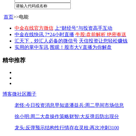
首页
>>电能
中金在线官方微信
上“财经号”与投资高手互动
中金在线快讯 7*24小时直播
牛股:盘前解析 绝密奉送
汇天下，炒汇人必备的微信号
天信投资让您轻松赚钱
实用的掌中车讯
围观！股市大V直播为你解盘
精华推荐
博客
微社区
圈子
老怪:今日投资消息早知道
潘益兵:周二早间市场信息
徐小明:周二大盘操作策略
财智:大反弹后防出现分
龙头:反弹预示结构性行情存在
灵枝:再次冲刺3100