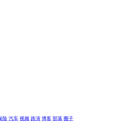
保险
汽车
视频
路演
博客
部落
圈子