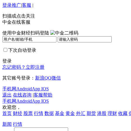
登录
推广
|
客服
|
扫描或点击关注
中金在线客服
使用中金财经扫码登陆
下次自动登录
登录
忘记密码？
立即注册
其它账号登录：
新浪
QQ
微信
手机网
Android
App IOS
退出
在线咨询
|
客服帮助
手机网
Android
App IOS
欢迎您，
首页
财经
股票
行情
数据
基金
黄金
外汇
期货
港股
理财
收藏
新闻
行情