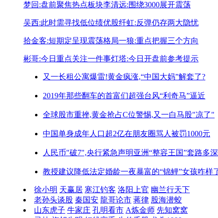
梦回:盘前聚焦热点板块
李清远:围绕3000展开震荡
吴西:此时需寻找低位绩优股
纤虹:反弹仍存两大隐忧
拾金客:短期定呈现震荡格局
一狼:重点把握三个方向
彬哥:今日重点关注一件事
灯塔:今日开盘前参考提示
又一长租公寓爆雷!
黄金疯涨,“中国大妈”解套了?
2019年那些翻车的首富们
超强台风“利奇马”逼近
全球股市重挫,黄金抢占C位
警惕,又一白马股"凉了"
中国单身成年人口超2亿
在朋友圈骂人被罚1000元
人民币"破7",央行紧急声明
亚洲“整容王国”套路多深
教授建议降低法定婚龄
一夜暴富的“锦鲤”女孩咋样
徐小明
天赢居
寒江钓客
洛阳上官
幽兰行天下
老孙头谈股
秦国安
龍哥论市
蒋律
股海潜蛟
山东虎子
牛家庄
孔明看市
A炼金师
先知窝窝