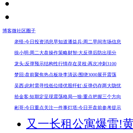
博客
微社区
圈子
老怪:今日投资消息早知道
潘益兵:周二早间市场信息
徐小明:周二大盘操作策略
财智:大反弹后防出现分
龙头:反弹预示结构性行情存在
灵枝:再次冲刺3100
梦回:盘前聚焦热点板块
李清远:围绕3000展开震荡
吴西:此时需寻找低位绩优股
纤虹:反弹仍存两大隐忧
拾金客:短期定呈现震荡格局
一狼:重点把握三个方向
彬哥:今日重点关注一件事
灯塔:今日开盘前参考提示
又一长租公寓爆雷!
黄