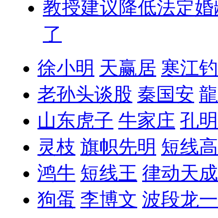
教授建议降低法定婚
了
徐小明
天赢居
寒江钓
老孙头谈股
秦国安
龍
山东虎子
牛家庄
孔明
灵枝
旗帜先明
短线高
鸿牛
短线王
律动天成
狗蛋
李博文
波段龙一