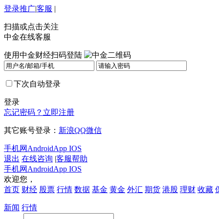
登录
推广
|
客服
|
扫描或点击关注
中金在线客服
使用中金财经扫码登陆
下次自动登录
登录
忘记密码？
立即注册
其它账号登录：
新浪
QQ
微信
手机网
Android
App IOS
退出
在线咨询
|
客服帮助
手机网
Android
App IOS
欢迎您，
首页
财经
股票
行情
数据
基金
黄金
外汇
期货
港股
理财
收藏
新闻
行情