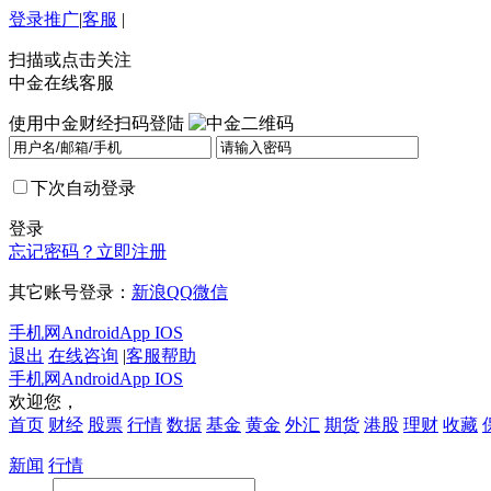
登录
推广
|
客服
|
扫描或点击关注
中金在线客服
使用中金财经扫码登陆
下次自动登录
登录
忘记密码？
立即注册
其它账号登录：
新浪
QQ
微信
手机网
Android
App IOS
退出
在线咨询
|
客服帮助
手机网
Android
App IOS
欢迎您，
首页
财经
股票
行情
数据
基金
黄金
外汇
期货
港股
理财
收藏
新闻
行情