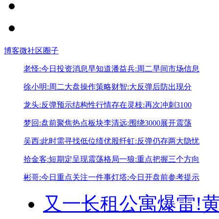
博客
微社区
圈子
老怪:今日投资消息早知道
潘益兵:周二早间市场信息
徐小明:周二大盘操作策略
财智:大反弹后防出现分
龙头:反弹预示结构性行情存在
灵枝:再次冲刺3100
梦回:盘前聚焦热点板块
李清远:围绕3000展开震荡
吴西:此时需寻找低位绩优股
纤虹:反弹仍存两大隐忧
拾金客:短期定呈现震荡格局
一狼:重点把握三个方向
彬哥:今日重点关注一件事
灯塔:今日开盘前参考提示
又一长租公寓爆雷!
黄