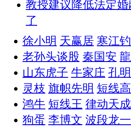
教授建议降低法定婚
了
徐小明
天赢居
寒江钓
老孙头谈股
秦国安
龍
山东虎子
牛家庄
孔明
灵枝
旗帜先明
短线高
鸿牛
短线王
律动天成
狗蛋
李博文
波段龙一