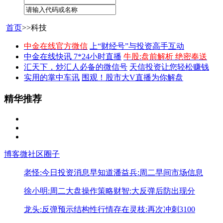
首页
>>科技
中金在线官方微信
上“财经号”与投资高手互动
中金在线快讯 7*24小时直播
牛股:盘前解析 绝密奉送
汇天下，炒汇人必备的微信号
天信投资让您轻松赚钱
实用的掌中车讯
围观！股市大V直播为你解盘
精华推荐
博客
微社区
圈子
老怪:今日投资消息早知道
潘益兵:周二早间市场信息
徐小明:周二大盘操作策略
财智:大反弹后防出现分
龙头:反弹预示结构性行情存在
灵枝:再次冲刺3100