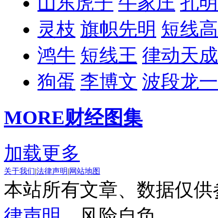
山东虎子
牛家庄
孔明
灵枝
旗帜先明
短线高
鸿牛
短线王
律动天成
狗蛋
李博文
波段龙一
MORE
财经图集
加载更多
关于我们
|
法律声明
|
网站地图
本站所有文章、数据仅供
律声明
，风险自负