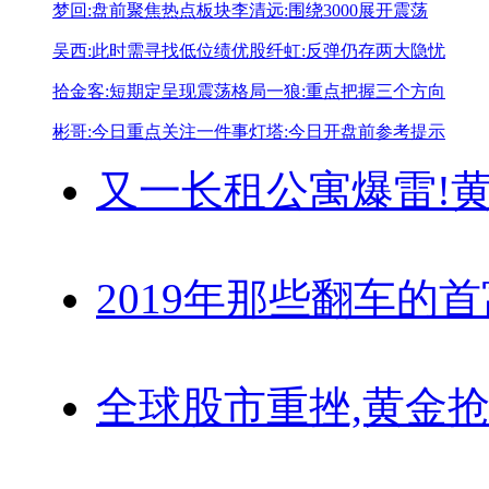
梦回:盘前聚焦热点板块
李清远:围绕3000展开震荡
吴西:此时需寻找低位绩优股
纤虹:反弹仍存两大隐忧
拾金客:短期定呈现震荡格局
一狼:重点把握三个方向
彬哥:今日重点关注一件事
灯塔:今日开盘前参考提示
又一长租公寓爆雷!
黄
2019年那些翻车的
全球股市重挫,黄金抢