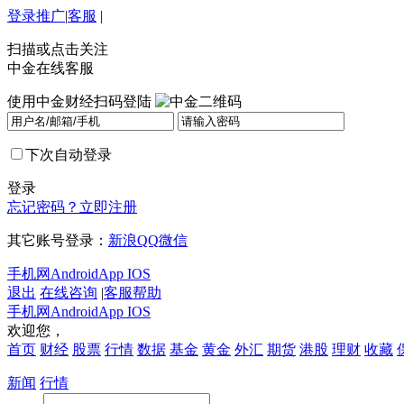
登录
推广
|
客服
|
扫描或点击关注
中金在线客服
使用中金财经扫码登陆
下次自动登录
登录
忘记密码？
立即注册
其它账号登录：
新浪
QQ
微信
手机网
Android
App IOS
退出
在线咨询
|
客服帮助
手机网
Android
App IOS
欢迎您，
首页
财经
股票
行情
数据
基金
黄金
外汇
期货
港股
理财
收藏
新闻
行情