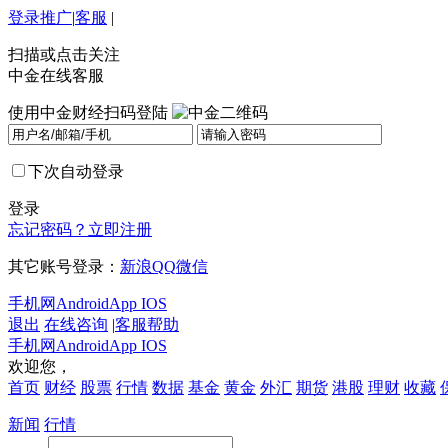
登录
推广
|
客服
|
扫描或点击关注
中金在线客服
使用中金财经扫码登陆
下次自动登录
登录
忘记密码？
立即注册
其它账号登录：
新浪
QQ
微信
手机网
Android
App IOS
退出
在线咨询
|
客服帮助
手机网
Android
App IOS
欢迎您，
首页
财经
股票
行情
数据
基金
黄金
外汇
期货
港股
理财
收藏
新闻
行情