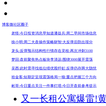
博客
微社区
圈子
老怪:今日投资消息早知道
潘益兵:周二早间市场信息
徐小明:周二大盘操作策略
财智:大反弹后防出现分
龙头:反弹预示结构性行情存在
灵枝:再次冲刺3100
梦回:盘前聚焦热点板块
李清远:围绕3000展开震荡
吴西:此时需寻找低位绩优股
纤虹:反弹仍存两大隐忧
拾金客:短期定呈现震荡格局
一狼:重点把握三个方向
彬哥:今日重点关注一件事
灯塔:今日开盘前参考提示
又一长租公寓爆雷!
黄