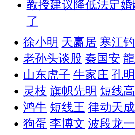
教授建议降低法定婚
了
徐小明
天赢居
寒江钓
老孙头谈股
秦国安
龍
山东虎子
牛家庄
孔明
灵枝
旗帜先明
短线高
鸿牛
短线王
律动天成
狗蛋
李博文
波段龙一