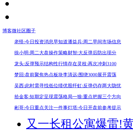
博客
微社区
圈子
老怪:今日投资消息早知道
潘益兵:周二早间市场信息
徐小明:周二大盘操作策略
财智:大反弹后防出现分
龙头:反弹预示结构性行情存在
灵枝:再次冲刺3100
梦回:盘前聚焦热点板块
李清远:围绕3000展开震荡
吴西:此时需寻找低位绩优股
纤虹:反弹仍存两大隐忧
拾金客:短期定呈现震荡格局
一狼:重点把握三个方向
彬哥:今日重点关注一件事
灯塔:今日开盘前参考提示
又一长租公寓爆雷!
黄