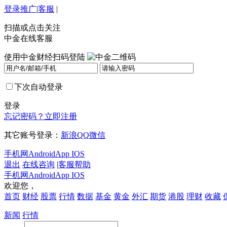
登录
推广
|
客服
|
扫描或点击关注
中金在线客服
使用中金财经扫码登陆
下次自动登录
登录
忘记密码？
立即注册
其它账号登录：
新浪
QQ
微信
手机网
Android
App IOS
退出
在线咨询
|
客服帮助
手机网
Android
App IOS
欢迎您，
首页
财经
股票
行情
数据
基金
黄金
外汇
期货
港股
理财
收藏
新闻
行情