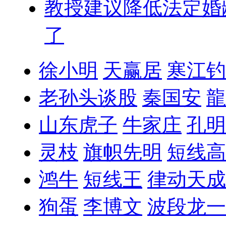
教授建议降低法定婚
了
徐小明
天赢居
寒江钓
老孙头谈股
秦国安
龍
山东虎子
牛家庄
孔明
灵枝
旗帜先明
短线高
鸿牛
短线王
律动天成
狗蛋
李博文
波段龙一