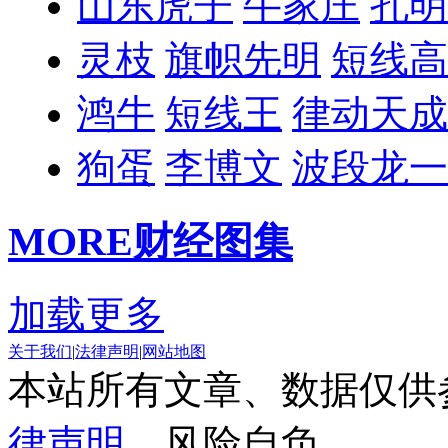
山东虎子
牛家庄
孔明
灵枝
旗帜先明
短线高
鸿牛
短线王
律动天成
狗蛋
李博文
波段龙一
MORE
财经图集
加载更多
关于我们
|
法律声明
|
网站地图
本站所有文章、数据仅供
律声明
，风险自负