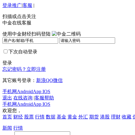
登录
推广
|
客服
|
扫描或点击关注
中金在线客服
使用中金财经扫码登陆
下次自动登录
登录
忘记密码？
立即注册
其它账号登录：
新浪
QQ
微信
手机网
Android
App IOS
退出
在线咨询
|
客服帮助
手机网
Android
App IOS
欢迎您，
首页
财经
股票
行情
数据
基金
黄金
外汇
期货
港股
理财
收藏
新闻
行情