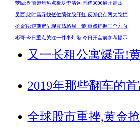
梦回:盘前聚焦热点板块
李清远:围绕3000展开震荡
吴西:此时需寻找低位绩优股
纤虹:反弹仍存两大隐忧
拾金客:短期定呈现震荡格局
一狼:重点把握三个方向
彬哥:今日重点关注一件事
灯塔:今日开盘前参考提示
又一长租公寓爆雷!
黄
2019年那些翻车的
全球股市重挫,黄金抢