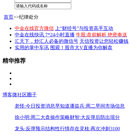
首页
>>纪律处分
中金在线官方微信
上“财经号”与投资高手互动
中金在线快讯 7*24小时直播
牛股:盘前解析 绝密奉送
汇天下，炒汇人必备的微信号
天信投资让您轻松赚钱
实用的掌中车讯
围观！股市大V直播为你解盘
精华推荐
博客
微社区
圈子
老怪:今日投资消息早知道
潘益兵:周二早间市场信息
徐小明:周二大盘操作策略
财智:大反弹后防出现分
龙头:反弹预示结构性行情存在
灵枝:再次冲刺3100