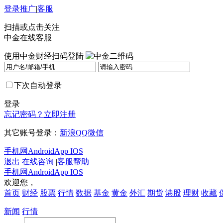
登录
推广
|
客服
|
扫描或点击关注
中金在线客服
使用中金财经扫码登陆
下次自动登录
登录
忘记密码？
立即注册
其它账号登录：
新浪
QQ
微信
手机网
Android
App IOS
退出
在线咨询
|
客服帮助
手机网
Android
App IOS
欢迎您，
首页
财经
股票
行情
数据
基金
黄金
外汇
期货
港股
理财
收藏
新闻
行情