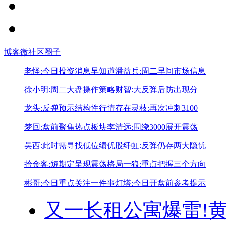
博客
微社区
圈子
老怪:今日投资消息早知道
潘益兵:周二早间市场信息
徐小明:周二大盘操作策略
财智:大反弹后防出现分
龙头:反弹预示结构性行情存在
灵枝:再次冲刺3100
梦回:盘前聚焦热点板块
李清远:围绕3000展开震荡
吴西:此时需寻找低位绩优股
纤虹:反弹仍存两大隐忧
拾金客:短期定呈现震荡格局
一狼:重点把握三个方向
彬哥:今日重点关注一件事
灯塔:今日开盘前参考提示
又一长租公寓爆雷!
黄