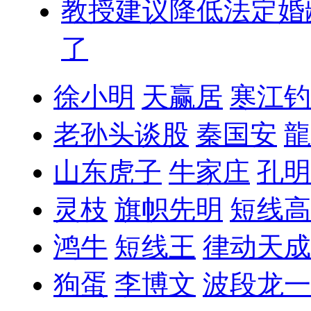
教授建议降低法定婚
了
徐小明
天赢居
寒江钓
老孙头谈股
秦国安
龍
山东虎子
牛家庄
孔明
灵枝
旗帜先明
短线高
鸿牛
短线王
律动天成
狗蛋
李博文
波段龙一