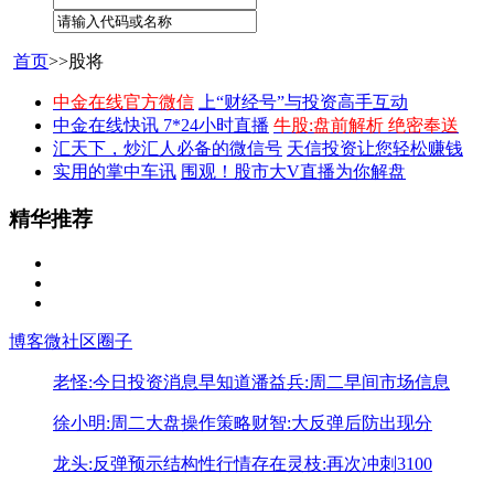
首页
>>股将
中金在线官方微信
上“财经号”与投资高手互动
中金在线快讯 7*24小时直播
牛股:盘前解析 绝密奉送
汇天下，炒汇人必备的微信号
天信投资让您轻松赚钱
实用的掌中车讯
围观！股市大V直播为你解盘
精华推荐
博客
微社区
圈子
老怪:今日投资消息早知道
潘益兵:周二早间市场信息
徐小明:周二大盘操作策略
财智:大反弹后防出现分
龙头:反弹预示结构性行情存在
灵枝:再次冲刺3100