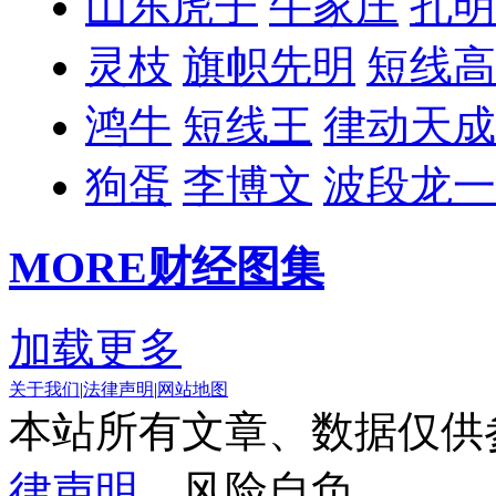
山东虎子
牛家庄
孔明
灵枝
旗帜先明
短线高
鸿牛
短线王
律动天成
狗蛋
李博文
波段龙一
MORE
财经图集
加载更多
关于我们
|
法律声明
|
网站地图
本站所有文章、数据仅供
律声明
，风险自负