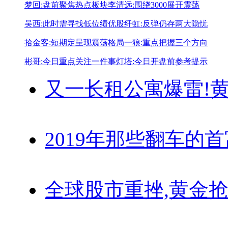
梦回:盘前聚焦热点板块
李清远:围绕3000展开震荡
吴西:此时需寻找低位绩优股
纤虹:反弹仍存两大隐忧
拾金客:短期定呈现震荡格局
一狼:重点把握三个方向
彬哥:今日重点关注一件事
灯塔:今日开盘前参考提示
又一长租公寓爆雷!
黄
2019年那些翻车的
全球股市重挫,黄金抢