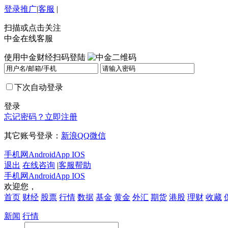
登录
推广
|
客服
|
扫描或点击关注
中金在线客服
使用中金财经扫码登陆
下次自动登录
登录
忘记密码？
立即注册
其它账号登录：
新浪
QQ
微信
手机网
Android
App IOS
退出
在线咨询
|
客服帮助
手机网
Android
App IOS
欢迎您，
首页
财经
股票
行情
数据
基金
黄金
外汇
期货
港股
理财
收藏
新闻
行情