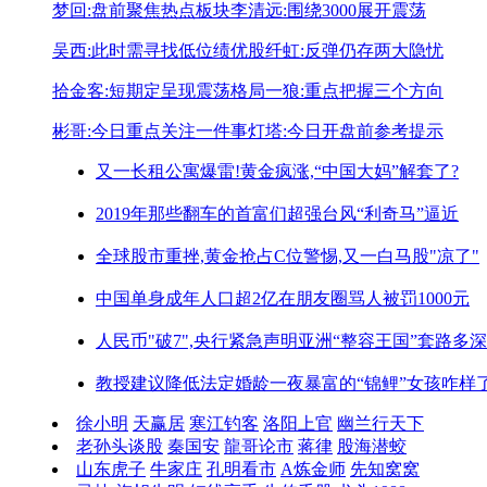
梦回:盘前聚焦热点板块
李清远:围绕3000展开震荡
吴西:此时需寻找低位绩优股
纤虹:反弹仍存两大隐忧
拾金客:短期定呈现震荡格局
一狼:重点把握三个方向
彬哥:今日重点关注一件事
灯塔:今日开盘前参考提示
又一长租公寓爆雷!
黄金疯涨,“中国大妈”解套了?
2019年那些翻车的首富们
超强台风“利奇马”逼近
全球股市重挫,黄金抢占C位
警惕,又一白马股"凉了"
中国单身成年人口超2亿
在朋友圈骂人被罚1000元
人民币"破7",央行紧急声明
亚洲“整容王国”套路多深
教授建议降低法定婚龄
一夜暴富的“锦鲤”女孩咋样
徐小明
天赢居
寒江钓客
洛阳上官
幽兰行天下
老孙头谈股
秦国安
龍哥论市
蒋律
股海潜蛟
山东虎子
牛家庄
孔明看市
A炼金师
先知窝窝