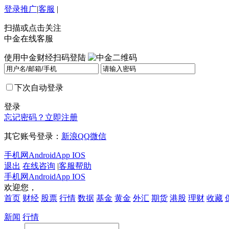
登录
推广
|
客服
|
扫描或点击关注
中金在线客服
使用中金财经扫码登陆
下次自动登录
登录
忘记密码？
立即注册
其它账号登录：
新浪
QQ
微信
手机网
Android
App IOS
退出
在线咨询
|
客服帮助
手机网
Android
App IOS
欢迎您，
首页
财经
股票
行情
数据
基金
黄金
外汇
期货
港股
理财
收藏
新闻
行情