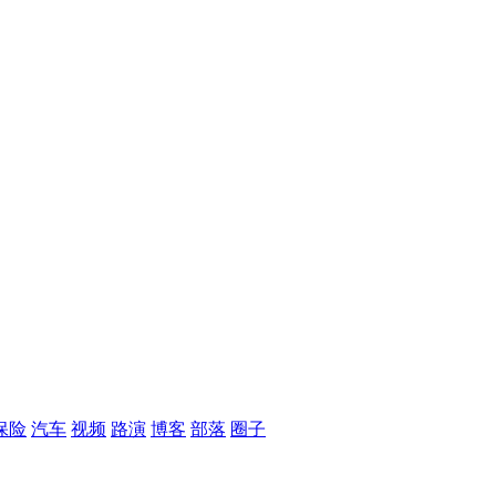
保险
汽车
视频
路演
博客
部落
圈子