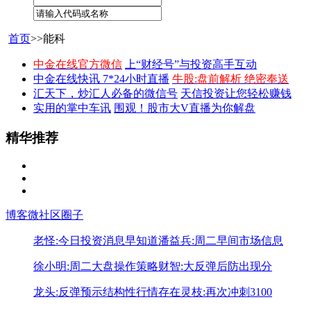
首页
>>能科
中金在线官方微信
上“财经号”与投资高手互动
中金在线快讯 7*24小时直播
牛股:盘前解析 绝密奉送
汇天下，炒汇人必备的微信号
天信投资让您轻松赚钱
实用的掌中车讯
围观！股市大V直播为你解盘
精华推荐
博客
微社区
圈子
老怪:今日投资消息早知道
潘益兵:周二早间市场信息
徐小明:周二大盘操作策略
财智:大反弹后防出现分
龙头:反弹预示结构性行情存在
灵枝:再次冲刺3100