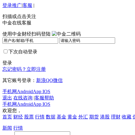
登录
推广
|
客服
|
扫描或点击关注
中金在线客服
使用中金财经扫码登陆
下次自动登录
登录
忘记密码？
立即注册
其它账号登录：
新浪
QQ
微信
手机网
Android
App IOS
退出
在线咨询
|
客服帮助
手机网
Android
App IOS
欢迎您，
首页
财经
股票
行情
数据
基金
黄金
外汇
期货
港股
理财
收藏
新闻
行情