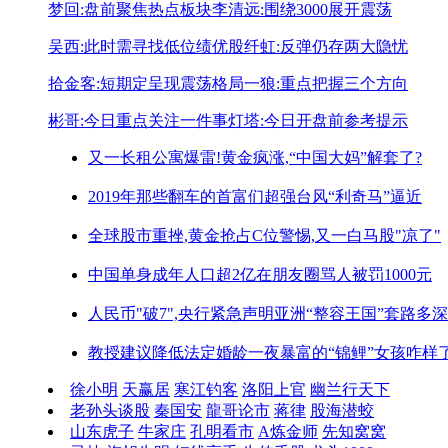
梦回:盘前聚焦热点板块
李清远:围绕3000展开震荡
吴西:此时需寻找低位绩优股
纤虹:反弹仍存两大隐忧
拾金客:短期定呈现震荡格局
一狼:重点把握三个方向
彬哥:今日重点关注一件事
灯塔:今日开盘前参考提示
又一长租公寓爆雷!
黄金疯涨,“中国大妈”解套了?
2019年那些翻车的首富们
超强台风“利奇马”逼近
全球股市重挫,黄金抢占C位
警惕,又一白马股"凉了"
中国单身成年人口超2亿
在朋友圈骂人被罚1000元
人民币"破7",央行紧急声明
亚洲“整容王国”套路多深
教授建议降低法定婚龄
一夜暴富的“锦鲤”女孩咋样
徐小明
天赢居
寒江钓客
洛阳上官
幽兰行天下
老孙头谈股
秦国安
龍哥论市
蒋律
股海潜蛟
山东虎子
牛家庄
孔明看市
A炼金师
先知窝窝