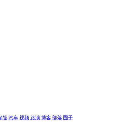
保险
汽车
视频
路演
博客
部落
圈子