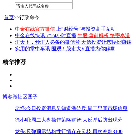
首页
>>行政命令
中金在线官方微信
上“财经号”与投资高手互动
中金在线快讯 7*24小时直播
牛股:盘前解析 绝密奉送
汇天下，炒汇人必备的微信号
天信投资让您轻松赚钱
实用的掌中车讯
围观！股市大V直播为你解盘
精华推荐
博客
微社区
圈子
老怪:今日投资消息早知道
潘益兵:周二早间市场信息
徐小明:周二大盘操作策略
财智:大反弹后防出现分
龙头:反弹预示结构性行情存在
灵枝:再次冲刺3100