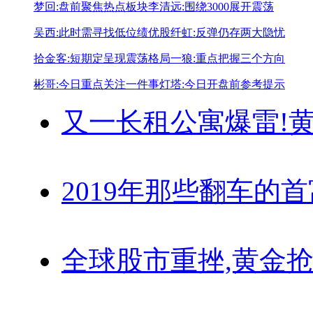
梦回:盘前聚焦热点板块
李清远:围绕3000展开震荡
吴西:此时需寻找低位绩优股
纤虹:反弹仍存两大隐忧
拾金客:短期定呈现震荡格局
一狼:重点把握三个方向
彬哥:今日重点关注一件事
灯塔:今日开盘前参考提示
又一长租公寓爆雷!
黄
2019年那些翻车的
全球股市重挫,黄金抢