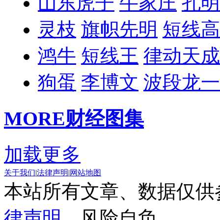
山东虎子
牛家庄
孔明
灵枝
旗帜先明
短线高
鸿牛
短线王
律动天成
狗蛋
李博文
波段龙一
MORE
财经图集
加载更多
关于我们
|
法律声明
|
网站地图
本站所有文章、数据仅供
律声明
，风险自负