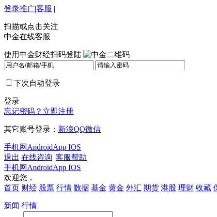
登录
推广
|
客服
|
扫描或点击关注
中金在线客服
使用中金财经扫码登陆
下次自动登录
登录
忘记密码？
立即注册
其它账号登录：
新浪
QQ
微信
手机网
Android
App IOS
退出
在线咨询
|
客服帮助
手机网
Android
App IOS
欢迎您，
首页
财经
股票
行情
数据
基金
黄金
外汇
期货
港股
理财
收藏
新闻
行情