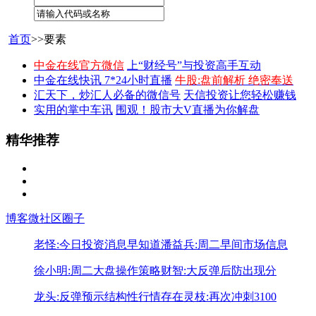
首页
>>要素
中金在线官方微信
上“财经号”与投资高手互动
中金在线快讯 7*24小时直播
牛股:盘前解析 绝密奉送
汇天下，炒汇人必备的微信号
天信投资让您轻松赚钱
实用的掌中车讯
围观！股市大V直播为你解盘
精华推荐
博客
微社区
圈子
老怪:今日投资消息早知道
潘益兵:周二早间市场信息
徐小明:周二大盘操作策略
财智:大反弹后防出现分
龙头:反弹预示结构性行情存在
灵枝:再次冲刺3100