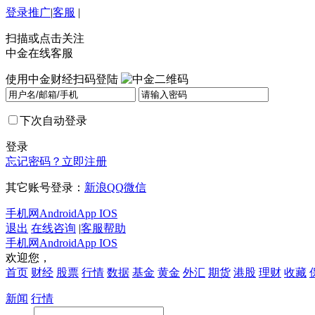
登录
推广
|
客服
|
扫描或点击关注
中金在线客服
使用中金财经扫码登陆
下次自动登录
登录
忘记密码？
立即注册
其它账号登录：
新浪
QQ
微信
手机网
Android
App IOS
退出
在线咨询
|
客服帮助
手机网
Android
App IOS
欢迎您，
首页
财经
股票
行情
数据
基金
黄金
外汇
期货
港股
理财
收藏
新闻
行情