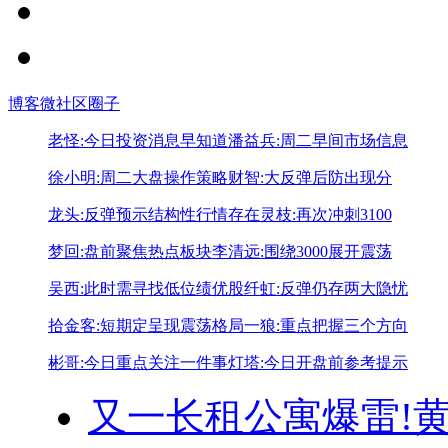
博客
微社区
圈子
老怪:今日投资消息早知道
潘益兵:周二早间市场信息
徐小明:周二大盘操作策略
财智:大反弹后防出现分
龙头:反弹预示结构性行情存在
灵枝:再次冲刺3100
梦回:盘前聚焦热点板块
李清远:围绕3000展开震荡
吴西:此时需寻找低位绩优股
纤虹:反弹仍存两大隐忧
拾金客:短期定呈现震荡格局
一狼:重点把握三个方向
彬哥:今日重点关注一件事
灯塔:今日开盘前参考提示
又一长租公寓爆雷!
黄