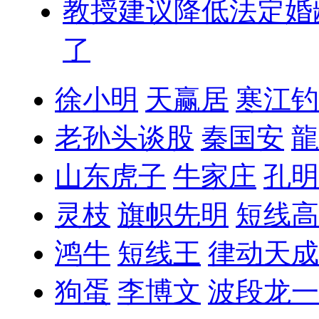
教授建议降低法定婚
了
徐小明
天赢居
寒江钓
老孙头谈股
秦国安
龍
山东虎子
牛家庄
孔明
灵枝
旗帜先明
短线高
鸿牛
短线王
律动天成
狗蛋
李博文
波段龙一