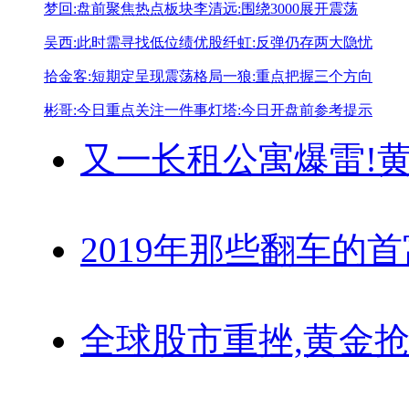
梦回:盘前聚焦热点板块
李清远:围绕3000展开震荡
吴西:此时需寻找低位绩优股
纤虹:反弹仍存两大隐忧
拾金客:短期定呈现震荡格局
一狼:重点把握三个方向
彬哥:今日重点关注一件事
灯塔:今日开盘前参考提示
又一长租公寓爆雷!
黄
2019年那些翻车的
全球股市重挫,黄金抢