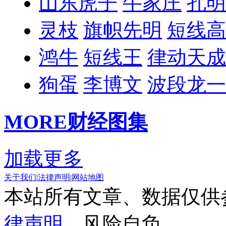
山东虎子
牛家庄
孔明
灵枝
旗帜先明
短线高
鸿牛
短线王
律动天成
狗蛋
李博文
波段龙一
MORE
财经图集
加载更多
关于我们
|
法律声明
|
网站地图
本站所有文章、数据仅供
律声明
，风险自负