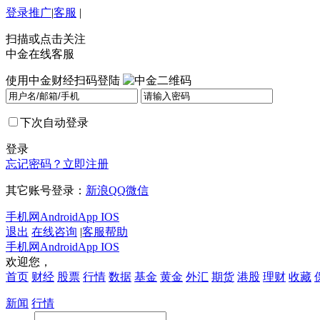
登录
推广
|
客服
|
扫描或点击关注
中金在线客服
使用中金财经扫码登陆
下次自动登录
登录
忘记密码？
立即注册
其它账号登录：
新浪
QQ
微信
手机网
Android
App IOS
退出
在线咨询
|
客服帮助
手机网
Android
App IOS
欢迎您，
首页
财经
股票
行情
数据
基金
黄金
外汇
期货
港股
理财
收藏
新闻
行情