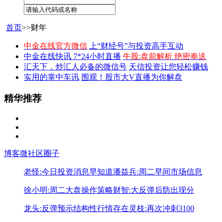
首页
>>财年
中金在线官方微信
上“财经号”与投资高手互动
中金在线快讯 7*24小时直播
牛股:盘前解析 绝密奉送
汇天下，炒汇人必备的微信号
天信投资让您轻松赚钱
实用的掌中车讯
围观！股市大V直播为你解盘
精华推荐
博客
微社区
圈子
老怪:今日投资消息早知道
潘益兵:周二早间市场信息
徐小明:周二大盘操作策略
财智:大反弹后防出现分
龙头:反弹预示结构性行情存在
灵枝:再次冲刺3100