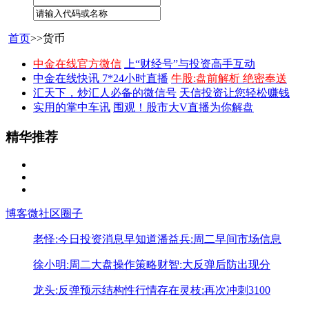
首页
>>货币
中金在线官方微信
上“财经号”与投资高手互动
中金在线快讯 7*24小时直播
牛股:盘前解析 绝密奉送
汇天下，炒汇人必备的微信号
天信投资让您轻松赚钱
实用的掌中车讯
围观！股市大V直播为你解盘
精华推荐
博客
微社区
圈子
老怪:今日投资消息早知道
潘益兵:周二早间市场信息
徐小明:周二大盘操作策略
财智:大反弹后防出现分
龙头:反弹预示结构性行情存在
灵枝:再次冲刺3100