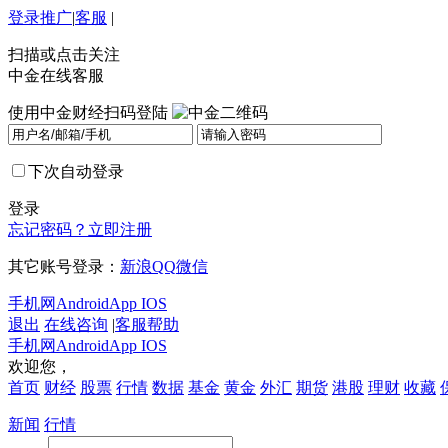
登录
推广
|
客服
|
扫描或点击关注
中金在线客服
使用中金财经扫码登陆
下次自动登录
登录
忘记密码？
立即注册
其它账号登录：
新浪
QQ
微信
手机网
Android
App IOS
退出
在线咨询
|
客服帮助
手机网
Android
App IOS
欢迎您，
首页
财经
股票
行情
数据
基金
黄金
外汇
期货
港股
理财
收藏
新闻
行情