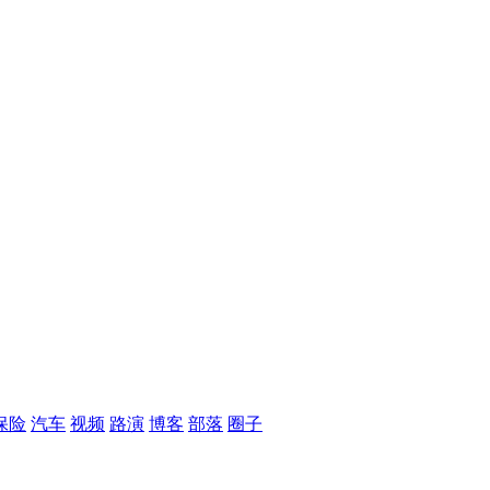
保险
汽车
视频
路演
博客
部落
圈子