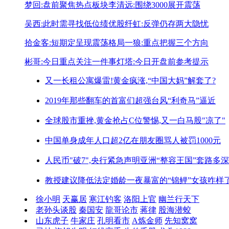
梦回:盘前聚焦热点板块
李清远:围绕3000展开震荡
吴西:此时需寻找低位绩优股
纤虹:反弹仍存两大隐忧
拾金客:短期定呈现震荡格局
一狼:重点把握三个方向
彬哥:今日重点关注一件事
灯塔:今日开盘前参考提示
又一长租公寓爆雷!
黄金疯涨,“中国大妈”解套了?
2019年那些翻车的首富们
超强台风“利奇马”逼近
全球股市重挫,黄金抢占C位
警惕,又一白马股"凉了"
中国单身成年人口超2亿
在朋友圈骂人被罚1000元
人民币"破7",央行紧急声明
亚洲“整容王国”套路多深
教授建议降低法定婚龄
一夜暴富的“锦鲤”女孩咋样
徐小明
天赢居
寒江钓客
洛阳上官
幽兰行天下
老孙头谈股
秦国安
龍哥论市
蒋律
股海潜蛟
山东虎子
牛家庄
孔明看市
A炼金师
先知窝窝