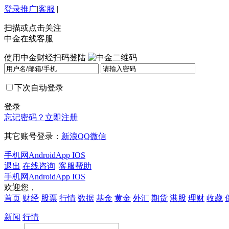
登录
推广
|
客服
|
扫描或点击关注
中金在线客服
使用中金财经扫码登陆
下次自动登录
登录
忘记密码？
立即注册
其它账号登录：
新浪
QQ
微信
手机网
Android
App IOS
退出
在线咨询
|
客服帮助
手机网
Android
App IOS
欢迎您，
首页
财经
股票
行情
数据
基金
黄金
外汇
期货
港股
理财
收藏
新闻
行情