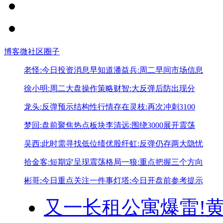
博客
微社区
圈子
老怪:今日投资消息早知道
潘益兵:周二早间市场信息
徐小明:周二大盘操作策略
财智:大反弹后防出现分
龙头:反弹预示结构性行情存在
灵枝:再次冲刺3100
梦回:盘前聚焦热点板块
李清远:围绕3000展开震荡
吴西:此时需寻找低位绩优股
纤虹:反弹仍存两大隐忧
拾金客:短期定呈现震荡格局
一狼:重点把握三个方向
彬哥:今日重点关注一件事
灯塔:今日开盘前参考提示
又一长租公寓爆雷!
黄