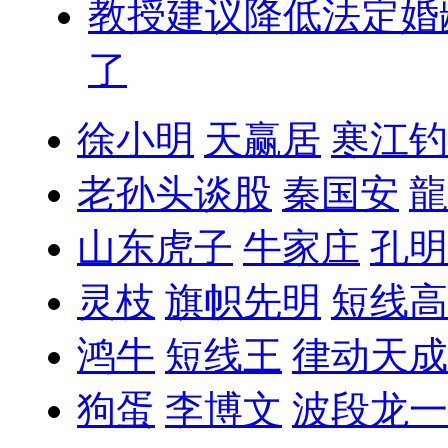
教授建议降低法定婚
了
徐小明
天赢居
寒江钓
老孙头谈股
秦国安
龍
山东虎子
牛家庄
孔明
灵枝
旗帜先明
短线高
鸿牛
短线王
律动天成
狗蛋
李博文
波段龙一