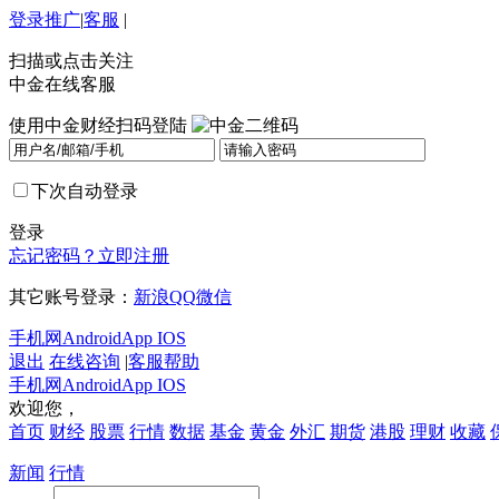
登录
推广
|
客服
|
扫描或点击关注
中金在线客服
使用中金财经扫码登陆
下次自动登录
登录
忘记密码？
立即注册
其它账号登录：
新浪
QQ
微信
手机网
Android
App IOS
退出
在线咨询
|
客服帮助
手机网
Android
App IOS
欢迎您，
首页
财经
股票
行情
数据
基金
黄金
外汇
期货
港股
理财
收藏
新闻
行情