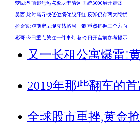
梦回:盘前聚焦热点板块
李清远:围绕3000展开震荡
吴西:此时需寻找低位绩优股
纤虹:反弹仍存两大隐忧
拾金客:短期定呈现震荡格局
一狼:重点把握三个方向
彬哥:今日重点关注一件事
灯塔:今日开盘前参考提示
又一长租公寓爆雷!
黄
2019年那些翻车的
全球股市重挫,黄金抢