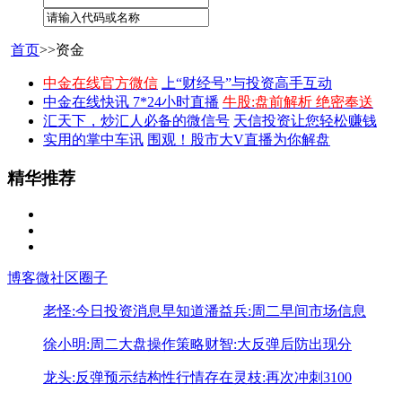
首页
>>资金
中金在线官方微信
上“财经号”与投资高手互动
中金在线快讯 7*24小时直播
牛股:盘前解析 绝密奉送
汇天下，炒汇人必备的微信号
天信投资让您轻松赚钱
实用的掌中车讯
围观！股市大V直播为你解盘
精华推荐
博客
微社区
圈子
老怪:今日投资消息早知道
潘益兵:周二早间市场信息
徐小明:周二大盘操作策略
财智:大反弹后防出现分
龙头:反弹预示结构性行情存在
灵枝:再次冲刺3100