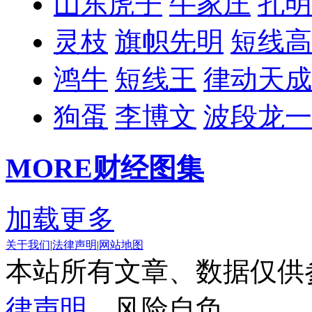
山东虎子
牛家庄
孔明
灵枝
旗帜先明
短线高
鸿牛
短线王
律动天成
狗蛋
李博文
波段龙一
MORE
财经图集
加载更多
关于我们
|
法律声明
|
网站地图
本站所有文章、数据仅供
律声明
，风险自负