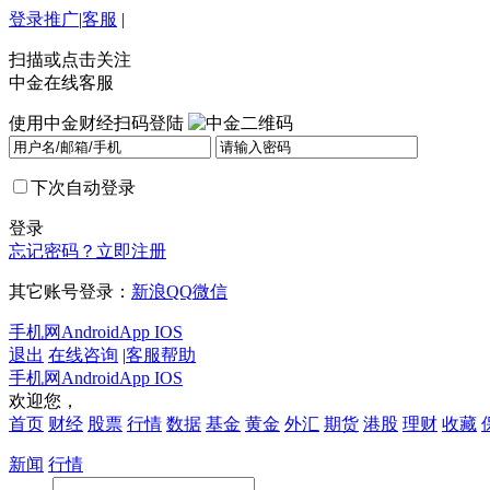
登录
推广
|
客服
|
扫描或点击关注
中金在线客服
使用中金财经扫码登陆
下次自动登录
登录
忘记密码？
立即注册
其它账号登录：
新浪
QQ
微信
手机网
Android
App IOS
退出
在线咨询
|
客服帮助
手机网
Android
App IOS
欢迎您，
首页
财经
股票
行情
数据
基金
黄金
外汇
期货
港股
理财
收藏
新闻
行情