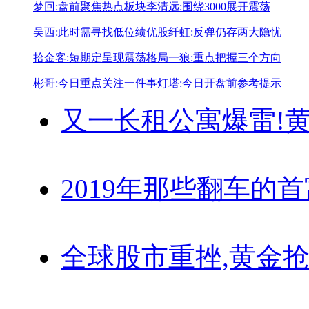
梦回:盘前聚焦热点板块
李清远:围绕3000展开震荡
吴西:此时需寻找低位绩优股
纤虹:反弹仍存两大隐忧
拾金客:短期定呈现震荡格局
一狼:重点把握三个方向
彬哥:今日重点关注一件事
灯塔:今日开盘前参考提示
又一长租公寓爆雷!
黄
2019年那些翻车的
全球股市重挫,黄金抢