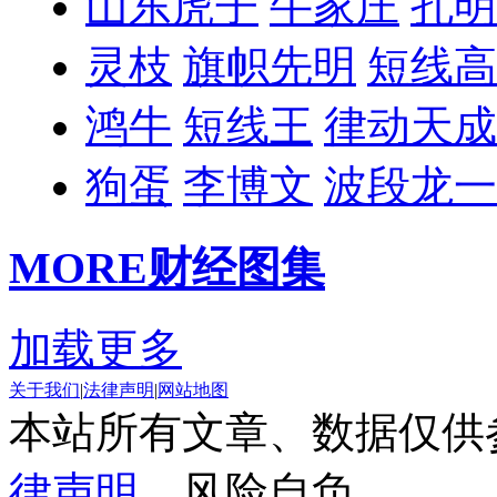
山东虎子
牛家庄
孔明
灵枝
旗帜先明
短线高
鸿牛
短线王
律动天成
狗蛋
李博文
波段龙一
MORE
财经图集
加载更多
关于我们
|
法律声明
|
网站地图
本站所有文章、数据仅供
律声明
，风险自负