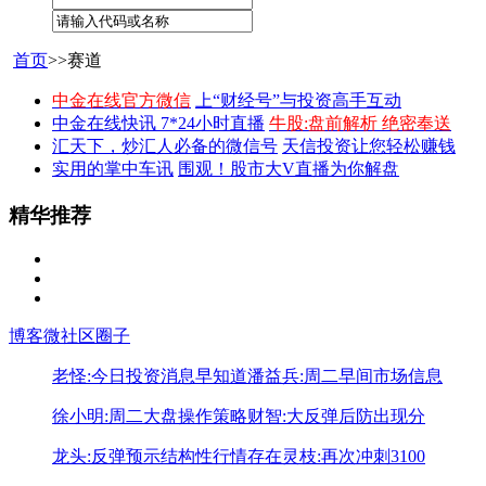
首页
>>赛道
中金在线官方微信
上“财经号”与投资高手互动
中金在线快讯 7*24小时直播
牛股:盘前解析 绝密奉送
汇天下，炒汇人必备的微信号
天信投资让您轻松赚钱
实用的掌中车讯
围观！股市大V直播为你解盘
精华推荐
博客
微社区
圈子
老怪:今日投资消息早知道
潘益兵:周二早间市场信息
徐小明:周二大盘操作策略
财智:大反弹后防出现分
龙头:反弹预示结构性行情存在
灵枝:再次冲刺3100