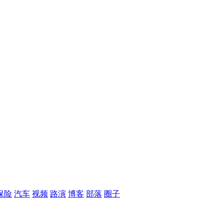
保险
汽车
视频
路演
博客
部落
圈子