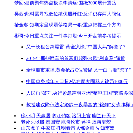
梦回:盘前聚焦热点板块
李清远:围绕3000展开震荡
吴西:此时需寻找低位绩优股
纤虹:反弹仍存两大隐忧
拾金客:短期定呈现震荡格局
一狼:重点把握三个方向
彬哥:今日重点关注一件事
灯塔:今日开盘前参考提示
又一长租公寓爆雷!
黄金疯涨,“中国大妈”解套了?
2019年那些翻车的首富们
超强台风“利奇马”逼近
全球股市重挫,黄金抢占C位
警惕,又一白马股"凉了"
中国单身成年人口超2亿
在朋友圈骂人被罚1000元
人民币"破7",央行紧急声明
亚洲“整容王国”套路多深
教授建议降低法定婚龄
一夜暴富的“锦鲤”女孩咋样
徐小明
天赢居
寒江钓客
洛阳上官
幽兰行天下
老孙头谈股
秦国安
龍哥论市
蒋律
股海潜蛟
山东虎子
牛家庄
孔明看市
A炼金师
先知窝窝