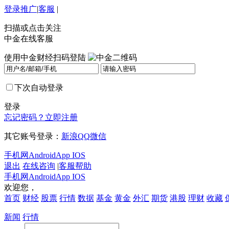
登录
推广
|
客服
|
扫描或点击关注
中金在线客服
使用中金财经扫码登陆
下次自动登录
登录
忘记密码？
立即注册
其它账号登录：
新浪
QQ
微信
手机网
Android
App IOS
退出
在线咨询
|
客服帮助
手机网
Android
App IOS
欢迎您，
首页
财经
股票
行情
数据
基金
黄金
外汇
期货
港股
理财
收藏
新闻
行情