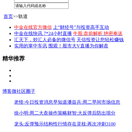
首页
>>轨道
中金在线官方微信
上“财经号”与投资高手互动
中金在线快讯 7*24小时直播
牛股:盘前解析 绝密奉送
汇天下，炒汇人必备的微信号
天信投资让您轻松赚钱
实用的掌中车讯
围观！股市大V直播为你解盘
精华推荐
博客
微社区
圈子
老怪:今日投资消息早知道
潘益兵:周二早间市场信息
徐小明:周二大盘操作策略
财智:大反弹后防出现分
龙头:反弹预示结构性行情存在
灵枝:再次冲刺3100