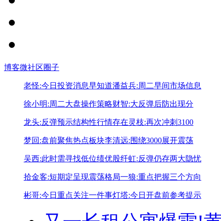
博客
微社区
圈子
老怪:今日投资消息早知道
潘益兵:周二早间市场信息
徐小明:周二大盘操作策略
财智:大反弹后防出现分
龙头:反弹预示结构性行情存在
灵枝:再次冲刺3100
梦回:盘前聚焦热点板块
李清远:围绕3000展开震荡
吴西:此时需寻找低位绩优股
纤虹:反弹仍存两大隐忧
拾金客:短期定呈现震荡格局
一狼:重点把握三个方向
彬哥:今日重点关注一件事
灯塔:今日开盘前参考提示