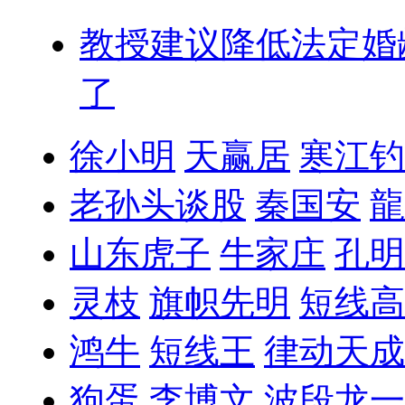
教授建议降低法定婚
了
徐小明
天赢居
寒江钓
老孙头谈股
秦国安
龍
山东虎子
牛家庄
孔明
灵枝
旗帜先明
短线高
鸿牛
短线王
律动天成
狗蛋
李博文
波段龙一