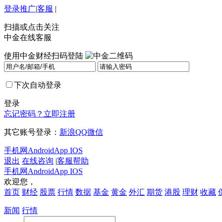
登录
推广
|
客服
|
扫描或点击关注
中金在线客服
使用中金财经扫码登陆
下次自动登录
登录
忘记密码？
立即注册
其它账号登录：
新浪
QQ
微信
手机网
Android
App IOS
退出
在线咨询
|
客服帮助
手机网
Android
App IOS
欢迎您，
首页
财经
股票
行情
数据
基金
黄金
外汇
期货
港股
理财
收藏
新闻
行情