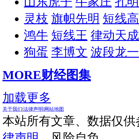
山东虎子
牛家庄
孔明
灵枝
旗帜先明
短线高
鸿牛
短线王
律动天成
狗蛋
李博文
波段龙一
MORE
财经图集
加载更多
关于我们
|
法律声明
|
网站地图
本站所有文章、数据仅供
律声明
，风险自负