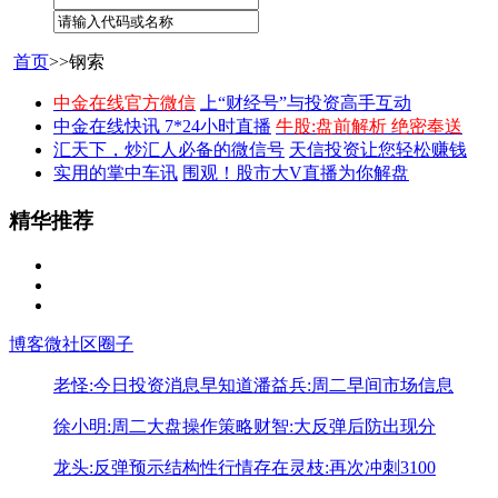
首页
>>钢索
中金在线官方微信
上“财经号”与投资高手互动
中金在线快讯 7*24小时直播
牛股:盘前解析 绝密奉送
汇天下，炒汇人必备的微信号
天信投资让您轻松赚钱
实用的掌中车讯
围观！股市大V直播为你解盘
精华推荐
博客
微社区
圈子
老怪:今日投资消息早知道
潘益兵:周二早间市场信息
徐小明:周二大盘操作策略
财智:大反弹后防出现分
龙头:反弹预示结构性行情存在
灵枝:再次冲刺3100