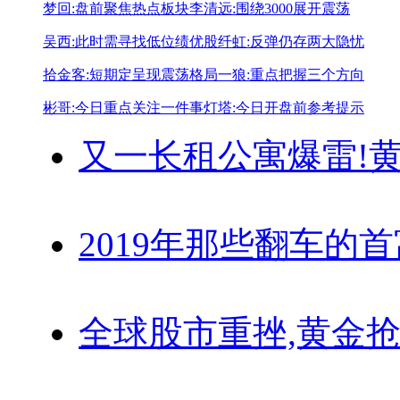
梦回:盘前聚焦热点板块
李清远:围绕3000展开震荡
吴西:此时需寻找低位绩优股
纤虹:反弹仍存两大隐忧
拾金客:短期定呈现震荡格局
一狼:重点把握三个方向
彬哥:今日重点关注一件事
灯塔:今日开盘前参考提示
又一长租公寓爆雷!
黄
2019年那些翻车的
全球股市重挫,黄金抢