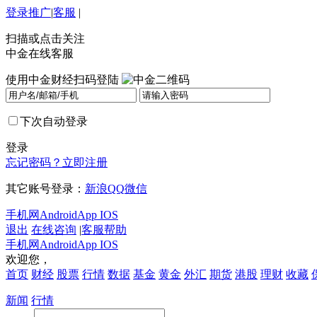
登录
推广
|
客服
|
扫描或点击关注
中金在线客服
使用中金财经扫码登陆
下次自动登录
登录
忘记密码？
立即注册
其它账号登录：
新浪
QQ
微信
手机网
Android
App IOS
退出
在线咨询
|
客服帮助
手机网
Android
App IOS
欢迎您，
首页
财经
股票
行情
数据
基金
黄金
外汇
期货
港股
理财
收藏
新闻
行情