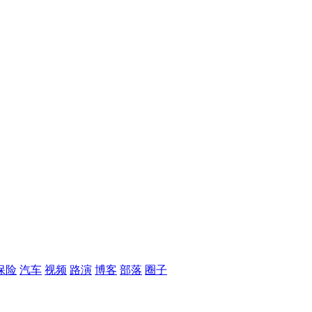
保险
汽车
视频
路演
博客
部落
圈子