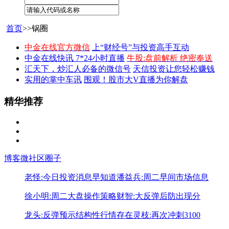
首页
>>锅圈
中金在线官方微信
上“财经号”与投资高手互动
中金在线快讯 7*24小时直播
牛股:盘前解析 绝密奉送
汇天下，炒汇人必备的微信号
天信投资让您轻松赚钱
实用的掌中车讯
围观！股市大V直播为你解盘
精华推荐
博客
微社区
圈子
老怪:今日投资消息早知道
潘益兵:周二早间市场信息
徐小明:周二大盘操作策略
财智:大反弹后防出现分
龙头:反弹预示结构性行情存在
灵枝:再次冲刺3100