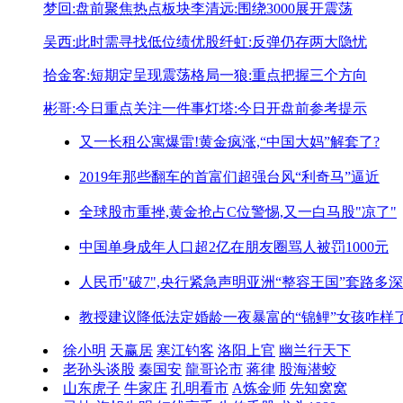
梦回:盘前聚焦热点板块
李清远:围绕3000展开震荡
吴西:此时需寻找低位绩优股
纤虹:反弹仍存两大隐忧
拾金客:短期定呈现震荡格局
一狼:重点把握三个方向
彬哥:今日重点关注一件事
灯塔:今日开盘前参考提示
又一长租公寓爆雷!
黄金疯涨,“中国大妈”解套了?
2019年那些翻车的首富们
超强台风“利奇马”逼近
全球股市重挫,黄金抢占C位
警惕,又一白马股"凉了"
中国单身成年人口超2亿
在朋友圈骂人被罚1000元
人民币"破7",央行紧急声明
亚洲“整容王国”套路多深
教授建议降低法定婚龄
一夜暴富的“锦鲤”女孩咋样
徐小明
天赢居
寒江钓客
洛阳上官
幽兰行天下
老孙头谈股
秦国安
龍哥论市
蒋律
股海潜蛟
山东虎子
牛家庄
孔明看市
A炼金师
先知窝窝