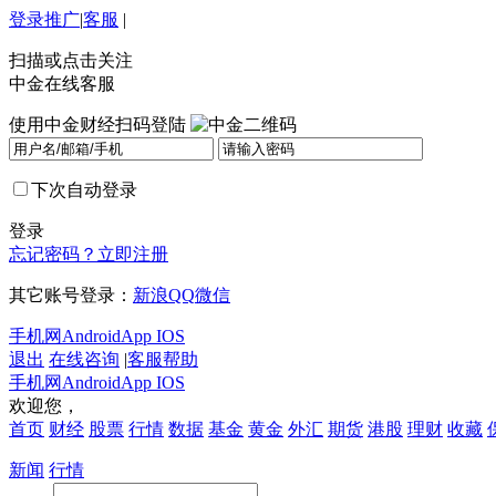
登录
推广
|
客服
|
扫描或点击关注
中金在线客服
使用中金财经扫码登陆
下次自动登录
登录
忘记密码？
立即注册
其它账号登录：
新浪
QQ
微信
手机网
Android
App IOS
退出
在线咨询
|
客服帮助
手机网
Android
App IOS
欢迎您，
首页
财经
股票
行情
数据
基金
黄金
外汇
期货
港股
理财
收藏
新闻
行情