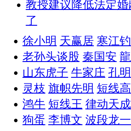
教授建议降低法定婚
了
徐小明
天赢居
寒江钓
老孙头谈股
秦国安
龍
山东虎子
牛家庄
孔明
灵枝
旗帜先明
短线高
鸿牛
短线王
律动天成
狗蛋
李博文
波段龙一