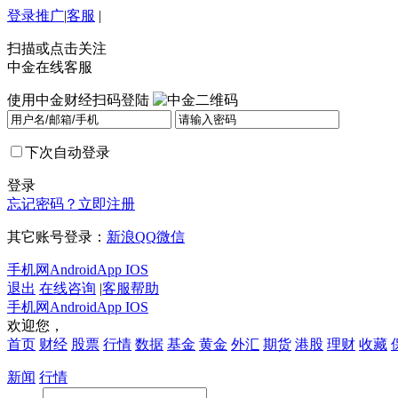
登录
推广
|
客服
|
扫描或点击关注
中金在线客服
使用中金财经扫码登陆
下次自动登录
登录
忘记密码？
立即注册
其它账号登录：
新浪
QQ
微信
手机网
Android
App IOS
退出
在线咨询
|
客服帮助
手机网
Android
App IOS
欢迎您，
首页
财经
股票
行情
数据
基金
黄金
外汇
期货
港股
理财
收藏
新闻
行情