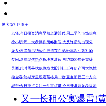
博客
微社区
圈子
老怪:今日投资消息早知道
潘益兵:周二早间市场信息
徐小明:周二大盘操作策略
财智:大反弹后防出现分
龙头:反弹预示结构性行情存在
灵枝:再次冲刺3100
梦回:盘前聚焦热点板块
李清远:围绕3000展开震荡
吴西:此时需寻找低位绩优股
纤虹:反弹仍存两大隐忧
拾金客:短期定呈现震荡格局
一狼:重点把握三个方向
彬哥:今日重点关注一件事
灯塔:今日开盘前参考提示
又一长租公寓爆雷!
黄