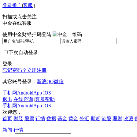
登录
推广
|
客服
|
扫描或点击关注
中金在线客服
使用中金财经扫码登陆
下次自动登录
登录
忘记密码？
立即注册
其它账号登录：
新浪
QQ
微信
手机网
Android
App IOS
退出
在线咨询
|
客服帮助
手机网
Android
App IOS
欢迎您，
首页
财经
股票
行情
数据
基金
黄金
外汇
期货
港股
理财
收藏
新闻
行情