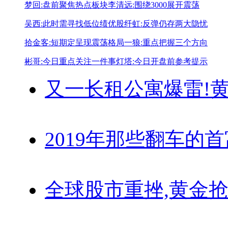
梦回:盘前聚焦热点板块
李清远:围绕3000展开震荡
吴西:此时需寻找低位绩优股
纤虹:反弹仍存两大隐忧
拾金客:短期定呈现震荡格局
一狼:重点把握三个方向
彬哥:今日重点关注一件事
灯塔:今日开盘前参考提示
又一长租公寓爆雷!
黄
2019年那些翻车的
全球股市重挫,黄金抢