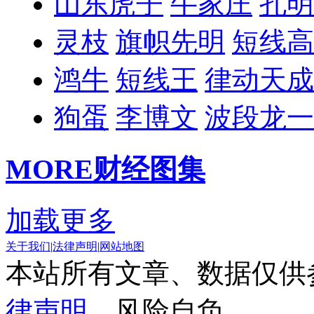
山东虎子
牛家庄
孔明
灵枝
旗帜先明
短线高
鸿牛
短线王
律动天成
狗蛋
李博文
波段龙一
MORE
财经图集
加载更多
关于我们
|
法律声明
|
网站地图
本站所有文章、数据仅供
律声明
，风险自负