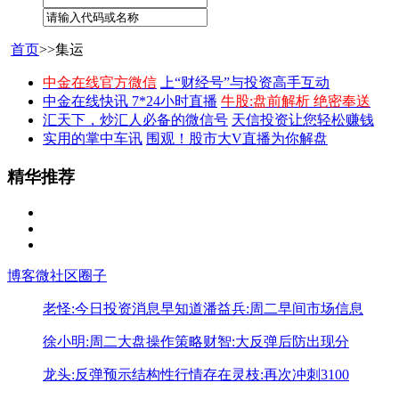
首页
>>集运
中金在线官方微信
上“财经号”与投资高手互动
中金在线快讯 7*24小时直播
牛股:盘前解析 绝密奉送
汇天下，炒汇人必备的微信号
天信投资让您轻松赚钱
实用的掌中车讯
围观！股市大V直播为你解盘
精华推荐
博客
微社区
圈子
老怪:今日投资消息早知道
潘益兵:周二早间市场信息
徐小明:周二大盘操作策略
财智:大反弹后防出现分
龙头:反弹预示结构性行情存在
灵枝:再次冲刺3100