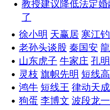
教授建议降低法定婚
了
徐小明
天赢居
寒江钓
老孙头谈股
秦国安
龍
山东虎子
牛家庄
孔明
灵枝
旗帜先明
短线高
鸿牛
短线王
律动天成
狗蛋
李博文
波段龙一