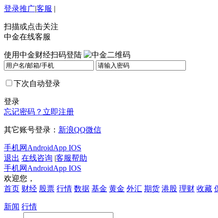
登录
推广
|
客服
|
扫描或点击关注
中金在线客服
使用中金财经扫码登陆
下次自动登录
登录
忘记密码？
立即注册
其它账号登录：
新浪
QQ
微信
手机网
Android
App IOS
退出
在线咨询
|
客服帮助
手机网
Android
App IOS
欢迎您，
首页
财经
股票
行情
数据
基金
黄金
外汇
期货
港股
理财
收藏
新闻
行情