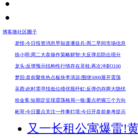
博客
微社区
圈子
老怪:今日投资消息早知道
潘益兵:周二早间市场信息
徐小明:周二大盘操作策略
财智:大反弹后防出现分
龙头:反弹预示结构性行情存在
灵枝:再次冲刺3100
梦回:盘前聚焦热点板块
李清远:围绕3000展开震荡
吴西:此时需寻找低位绩优股
纤虹:反弹仍存两大隐忧
拾金客:短期定呈现震荡格局
一狼:重点把握三个方向
彬哥:今日重点关注一件事
灯塔:今日开盘前参考提示
又一长租公寓爆雷!
黄