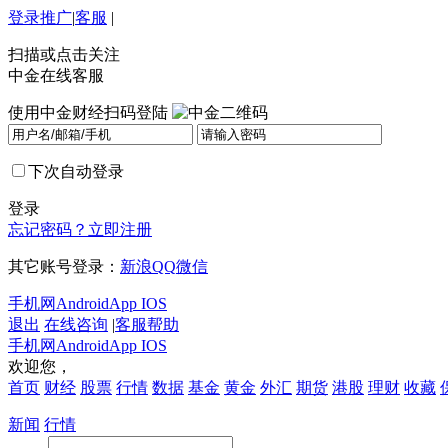
登录
推广
|
客服
|
扫描或点击关注
中金在线客服
使用中金财经扫码登陆
下次自动登录
登录
忘记密码？
立即注册
其它账号登录：
新浪
QQ
微信
手机网
Android
App IOS
退出
在线咨询
|
客服帮助
手机网
Android
App IOS
欢迎您，
首页
财经
股票
行情
数据
基金
黄金
外汇
期货
港股
理财
收藏
新闻
行情