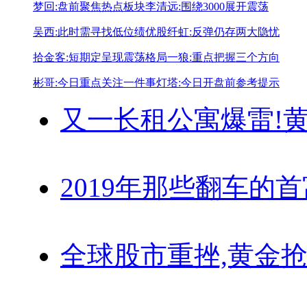
梦回:盘前聚焦热点板块
李清远:围绕3000展开震荡
吴西:此时需寻找低位绩优股
纤虹:反弹仍存两大隐忧
拾金客:短期定呈现震荡格局
一狼:重点把握三个方向
彬哥:今日重点关注一件事
灯塔:今日开盘前参考提示
又一长租公寓爆雷!
黄
2019年那些翻车的
全球股市重挫,黄金抢