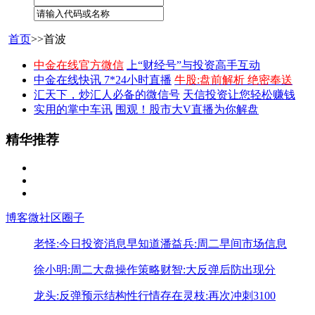
首页
>>首波
中金在线官方微信
上“财经号”与投资高手互动
中金在线快讯 7*24小时直播
牛股:盘前解析 绝密奉送
汇天下，炒汇人必备的微信号
天信投资让您轻松赚钱
实用的掌中车讯
围观！股市大V直播为你解盘
精华推荐
博客
微社区
圈子
老怪:今日投资消息早知道
潘益兵:周二早间市场信息
徐小明:周二大盘操作策略
财智:大反弹后防出现分
龙头:反弹预示结构性行情存在
灵枝:再次冲刺3100