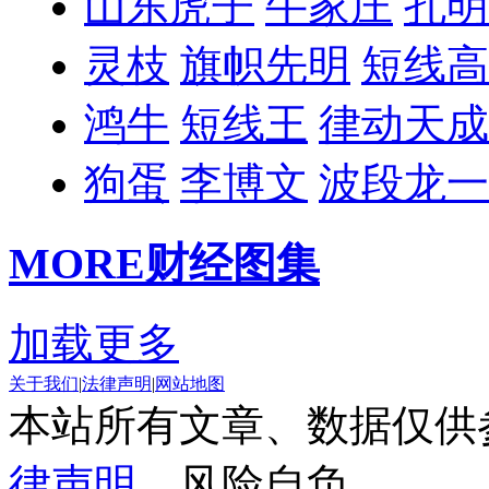
山东虎子
牛家庄
孔明
灵枝
旗帜先明
短线高
鸿牛
短线王
律动天成
狗蛋
李博文
波段龙一
MORE
财经图集
加载更多
关于我们
|
法律声明
|
网站地图
本站所有文章、数据仅供
律声明
，风险自负