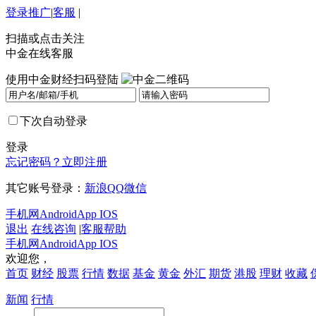
登录
推广
|
客服
|
扫描或点击关注
中金在线客服
使用中金财经扫码登陆
下次自动登录
登录
忘记密码？
立即注册
其它账号登录：
新浪
QQ
微信
手机网
Android
App IOS
退出
在线咨询
|
客服帮助
手机网
Android
App IOS
欢迎您，
首页
财经
股票
行情
数据
基金
黄金
外汇
期货
港股
理财
收藏
新闻
行情