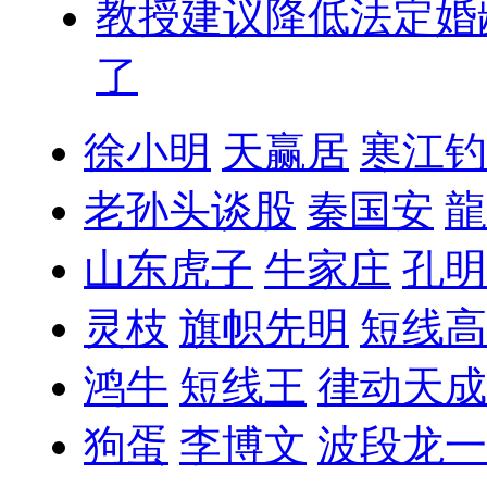
教授建议降低法定婚
了
徐小明
天赢居
寒江钓
老孙头谈股
秦国安
龍
山东虎子
牛家庄
孔明
灵枝
旗帜先明
短线高
鸿牛
短线王
律动天成
狗蛋
李博文
波段龙一