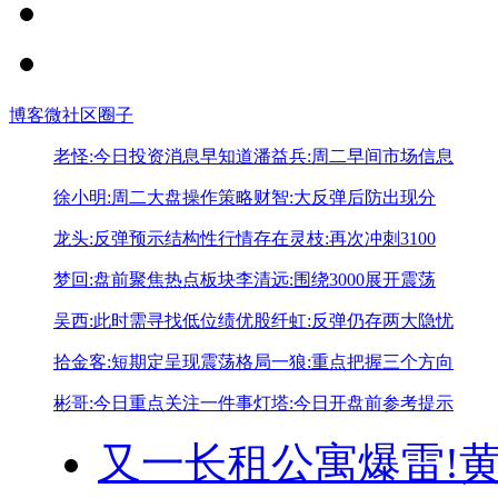
博客
微社区
圈子
老怪:今日投资消息早知道
潘益兵:周二早间市场信息
徐小明:周二大盘操作策略
财智:大反弹后防出现分
龙头:反弹预示结构性行情存在
灵枝:再次冲刺3100
梦回:盘前聚焦热点板块
李清远:围绕3000展开震荡
吴西:此时需寻找低位绩优股
纤虹:反弹仍存两大隐忧
拾金客:短期定呈现震荡格局
一狼:重点把握三个方向
彬哥:今日重点关注一件事
灯塔:今日开盘前参考提示
又一长租公寓爆雷!
黄