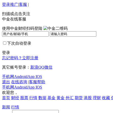
登录
推广
|
客服
|
扫描或点击关注
中金在线客服
使用中金财经扫码登陆
下次自动登录
登录
忘记密码？
立即注册
其它账号登录：
新浪
QQ
微信
手机网
Android
App IOS
退出
在线咨询
|
客服帮助
手机网
Android
App IOS
欢迎您，
首页
财经
股票
行情
数据
基金
黄金
外汇
期货
港股
理财
收藏
新闻
行情