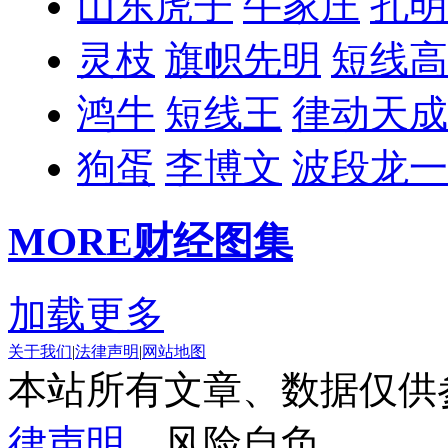
山东虎子
牛家庄
孔明
灵枝
旗帜先明
短线高
鸿牛
短线王
律动天成
狗蛋
李博文
波段龙一
MORE
财经图集
加载更多
关于我们
|
法律声明
|
网站地图
本站所有文章、数据仅供
律声明
，风险自负