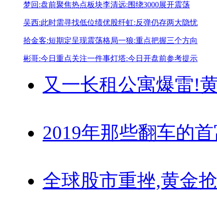
梦回:盘前聚焦热点板块
李清远:围绕3000展开震荡
吴西:此时需寻找低位绩优股
纤虹:反弹仍存两大隐忧
拾金客:短期定呈现震荡格局
一狼:重点把握三个方向
彬哥:今日重点关注一件事
灯塔:今日开盘前参考提示
又一长租公寓爆雷!
黄
2019年那些翻车的
全球股市重挫,黄金抢