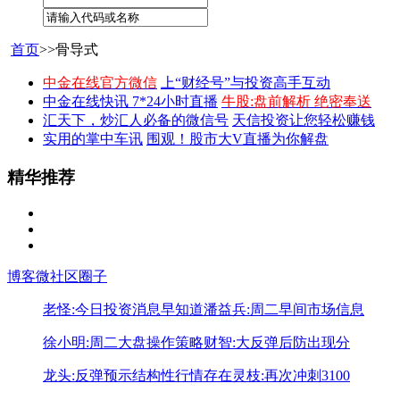
首页
>>骨导式
中金在线官方微信
上“财经号”与投资高手互动
中金在线快讯 7*24小时直播
牛股:盘前解析 绝密奉送
汇天下，炒汇人必备的微信号
天信投资让您轻松赚钱
实用的掌中车讯
围观！股市大V直播为你解盘
精华推荐
博客
微社区
圈子
老怪:今日投资消息早知道
潘益兵:周二早间市场信息
徐小明:周二大盘操作策略
财智:大反弹后防出现分
龙头:反弹预示结构性行情存在
灵枝:再次冲刺3100