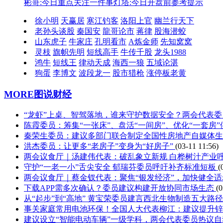
彬哥:今日重点关注一件事
灯塔:今日开盘前参考提示
徐小明
天赢居
寒江钓客
洛阳上官
幽兰行天下
老孙头谈股
秦国安
龍哥论市
蒋律
股海潜蛟
山东虎子
牛家庄
孔明看市
A炼金师
先知窝窝
灵枝
旗帜先明
短线高手
牛传千股
龙头1988
鸿牛
短线王
律动天成
海西一狼
五域论湛
狗蛋
李博文
波段龙一
股市猎枪
涨停板老黄
MORE
图说财经
“龙虾”上桌、智驾落地，谁来守护数据安全？两会代表委员
陈霞委员：筹集“一张床”、盘活“一间房”、优化“一套房
秦荣生委员：建议多部门联合制定全国性房地产自媒体
洪杰委员：让更多“老房子”变身为“好房子”
(03-11 11:56)
两会议食厅｜汤建伟代表：破乱象立新规 白桦树汁产业
守护“一老一小”舌尖安全 郁瑞芬委员呼吁补齐标准短板
(
两会议食厅｜蔡金钗代表：聚焦“银发经济”，加快健全
下载APP需多次确认？委员建议构建开放协同市场生态
(0
从“起步”到“高地” 黄宝荣委员建言西北生物制造五大路
事关家庭常用电池环保！全国人大代表柳江：建议提升
建议设立“智能电动车辆”一级学科，两会代表委员热议