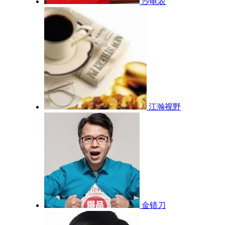
沙黾农
江瀚视野
金错刀