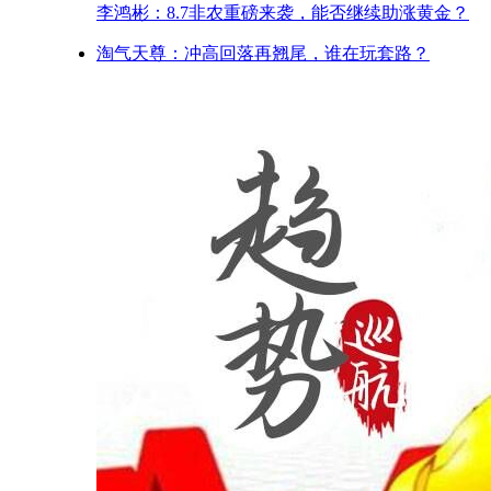
李鸿彬：8.7非农重磅来袭，能否继续助涨黄金？
淘气天尊：冲高回落再翘尾，谁在玩套路？