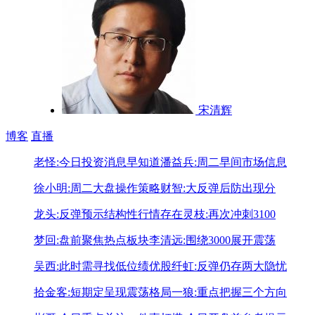
宋清辉
博客
直播
老怪:今日投资消息早知道
潘益兵:周二早间市场信息
徐小明:周二大盘操作策略
财智:大反弹后防出现分
龙头:反弹预示结构性行情存在
灵枝:再次冲刺3100
梦回:盘前聚焦热点板块
李清远:围绕3000展开震荡
吴西:此时需寻找低位绩优股
纤虹:反弹仍存两大隐忧
拾金客:短期定呈现震荡格局
一狼:重点把握三个方向