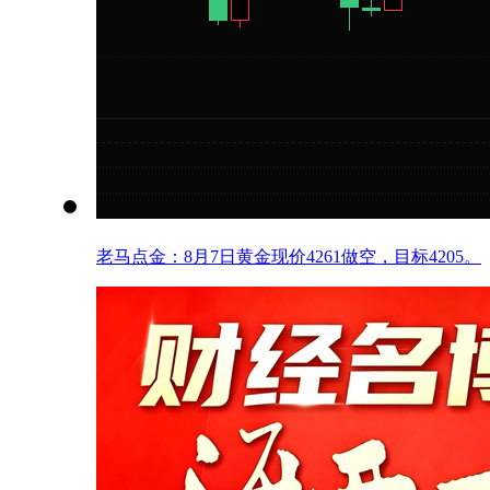
老马点金：8月7日黄金现价4261做空，目标4205。