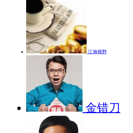
江瀚视野
金错刀