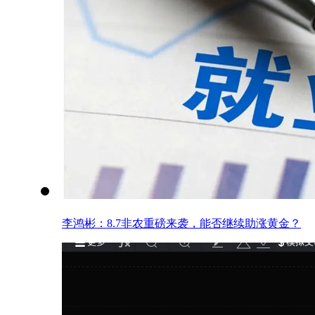
李鸿彬：8.7非农重磅来袭，能否继续助涨黄金？