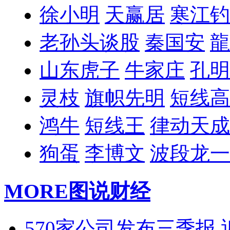
徐小明
天赢居
寒江钓
老孙头谈股
秦国安
龍
山东虎子
牛家庄
孔明
灵枝
旗帜先明
短线高
鸿牛
短线王
律动天成
狗蛋
李博文
波段龙一
MORE
图说财经
570家公司发布三季报