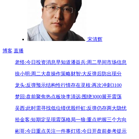
宋清辉
博客
直播
老怪:今日投资消息早知道
潘益兵:周二早间市场信息
徐小明:周二大盘操作策略
财智:大反弹后防出现分
龙头:反弹预示结构性行情存在
灵枝:再次冲刺3100
梦回:盘前聚焦热点板块
李清远:围绕3000展开震荡
吴西:此时需寻找低位绩优股
纤虹:反弹仍存两大隐忧
拾金客:短期定呈现震荡格局
一狼:重点把握三个方向
彬哥:今日重点关注一件事
灯塔:今日开盘前参考提示