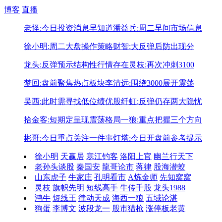
博客
直播
老怪:今日投资消息早知道
潘益兵:周二早间市场信息
徐小明:周二大盘操作策略
财智:大反弹后防出现分
龙头:反弹预示结构性行情存在
灵枝:再次冲刺3100
梦回:盘前聚焦热点板块
李清远:围绕3000展开震荡
吴西:此时需寻找低位绩优股
纤虹:反弹仍存两大隐忧
拾金客:短期定呈现震荡格局
一狼:重点把握三个方向
彬哥:今日重点关注一件事
灯塔:今日开盘前参考提示
徐小明
天赢居
寒江钓客
洛阳上官
幽兰行天下
老孙头谈股
秦国安
龍哥论市
蒋律
股海潜蛟
山东虎子
牛家庄
孔明看市
A炼金师
先知窝窝
灵枝
旗帜先明
短线高手
牛传千股
龙头1988
鸿牛
短线王
律动天成
海西一狼
五域论湛
狗蛋
李博文
波段龙一
股市猎枪
涨停板老黄