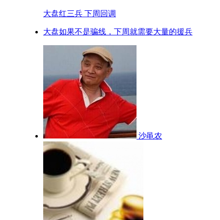
大盘红三兵 下周回调
大盘如果不是骗线，下周就需要大量的援兵
沙黾农