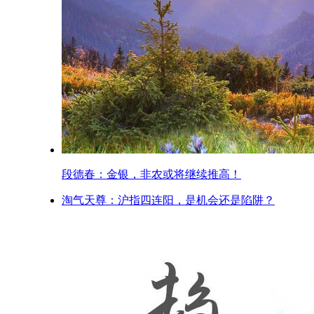
段德春：金银，非农或将继续推高！
淘气天尊：沪指四连阳，是机会还是陷阱？