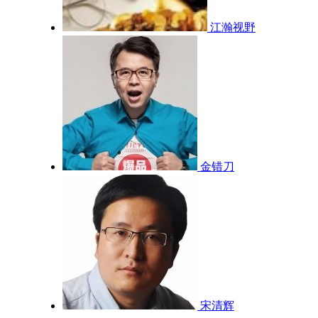
江瀚视野
金错刀
宋清辉