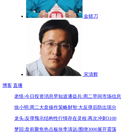
金错刀
宋清辉
博客
直播
老怪:今日投资消息早知道
潘益兵:周二早间市场信息
徐小明:周二大盘操作策略
财智:大反弹后防出现分
龙头:反弹预示结构性行情存在
灵枝:再次冲刺3100
梦回:盘前聚焦热点板块
李清远:围绕3000展开震荡