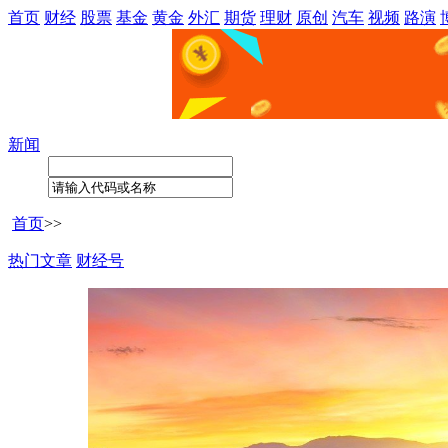
首页
财经
股票
基金
黄金
外汇
期货
理财
原创
汽车
视频
路演
新闻
首页
>>
热门文章
财经号