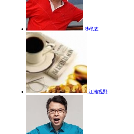
沙黾农
江瀚视野