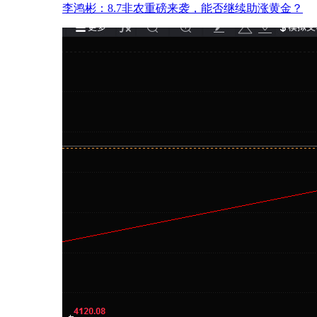
李鸿彬：8.7非农重磅来袭，能否继续助涨黄金？